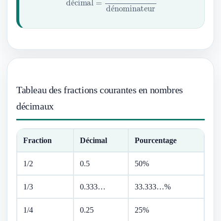
é
é
é
Tableau des fractions courantes en nombres
décimaux
Fraction
Décimal
Pourcentage
1/2
0.5
50%
1/3
0.333…
33.333…%
1/4
0.25
25%