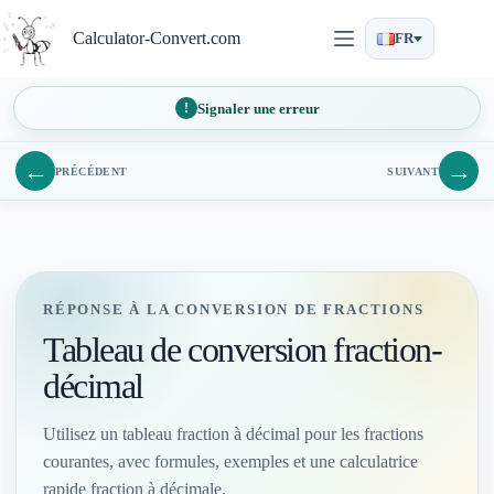
Passer
au
Calculator-Convert.com
FR
contenu
Signaler une erreur
←
→
PRÉCÉDENT
SUIVANT
RÉPONSE À LA CONVERSION DE FRACTIONS
Tableau de conversion fraction-
décimal
Utilisez un tableau fraction à décimal pour les fractions
courantes, avec formules, exemples et une calculatrice
rapide fraction à décimale.