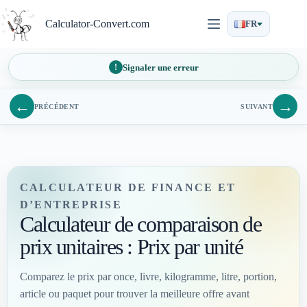
Passer
au
Calculator-Convert.com
FR
contenu
Signaler une erreur
←
→
PRÉCÉDENT
SUIVANT
CALCULATEUR DE FINANCE ET
D’ENTREPRISE
Calculateur de comparaison de
prix unitaires : Prix par unité
Comparez le prix par once, livre, kilogramme, litre, portion,
article ou paquet pour trouver la meilleure offre avant