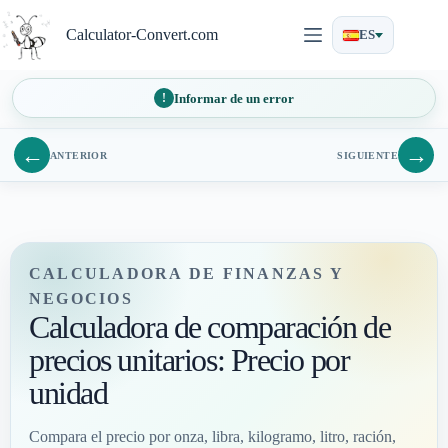
Saltar
al
Calculator-Convert.com
ES
contenido
Informar de un error
←
→
ANTERIOR
SIGUIENTE
CALCULADORA DE FINANZAS Y
NEGOCIOS
Calculadora de comparación de
precios unitarios: Precio por
unidad
Compara el precio por onza, libra, kilogramo, litro, ración,