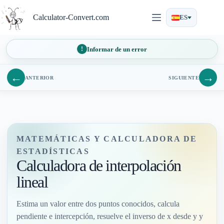
Saltar
al
Calculator-Convert.com
ES
contenido
Informar de un error
←
→
ANTERIOR
SIGUIENTE
MATEMÁTICAS Y CALCULADORA DE
ESTADÍSTICAS
Calculadora de interpolación
lineal
Estima un valor entre dos puntos conocidos, calcula
pendiente e intercepción, resuelve el inverso de x desde y y