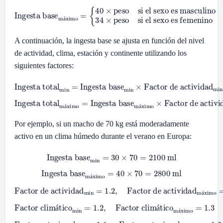
Ingesta base
si el sexo es masculino
34
máximo
×
peso
si el sexo es femenino
=
{
40
×
peso
á
A continuación, la ingesta base se ajusta en función del nivel
de actividad, clima, estación y continente utilizando los
siguientes factores:
Ingesta total
Factor de actividad
Factor estacional
min
min
min
×
Factor climático
=
×
Ingesta base
Factor continental
min
min
×
×
min
Ingesta total
Factor de actividad
Factor estacional
máximo
máximo
máximo
×
Factor climático
=
×
Ingesta base
Factor continental
máximo
máximo
máximo
×
×
á
á
Por ejemplo, si un macho de 70 kg está moderadamente
activo en un clima húmedo durante el verano en Europa:
Ingesta base
min
=
30
×
70
=
2100
ml
Ingesta base
máximo
=
40
×
70
=
2800
ml
á
Factor de actividad
Factor de actividad
máximo
min
=
1.2
=
1.3
,
á
Factor climático
min
=
1.2
,
Factor climático
máximo
=
1.3
á
á
á
Factor estacional
Factor estacional
máximo
min
=
1.1
=
1.2
,