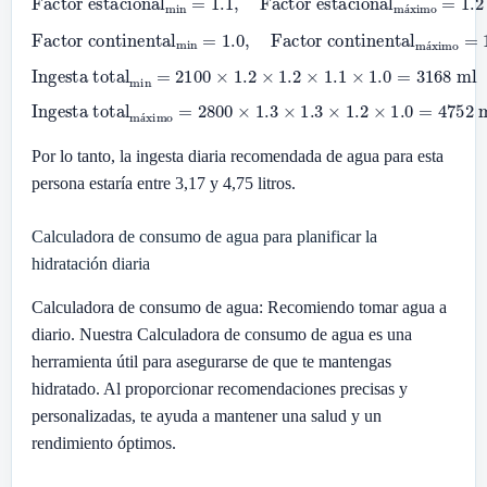
á
Factor continental
Factor continental
máximo
min
=
1.0
=
1.0
,
á
Ingesta total
min
=
2100
×
1.2
×
1.2
×
1.1
×
1.0
=
3168
ml
Ingesta total
máximo
=
2800
×
1.3
×
1.3
×
1.2
×
1.0
=
4752
ml
á
Por lo tanto, la ingesta diaria recomendada de agua para esta
persona estaría entre 3,17 y 4,75 litros.
Calculadora de consumo de agua para planificar la
hidratación diaria
Calculadora de consumo de agua: Recomiendo tomar agua a
diario. Nuestra Calculadora de consumo de agua es una
herramienta útil para asegurarse de que te mantengas
hidratado. Al proporcionar recomendaciones precisas y
personalizadas, te ayuda a mantener una salud y un
rendimiento óptimos.