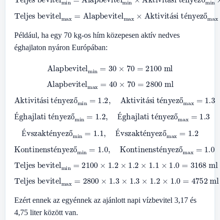
á
é
ő
Éghajlati tényező
Teljes bevitel
max
×
Évszaktényező
Aktivitási tényező
max
=
Alapbevitel
max
max
×
max
×
Kontinenstényező
max
×
á
é
ő
Például, ha egy 70 kg-os hím közepesen aktív nedves
éghajlaton nyáron Európában:
Alapbevitel
min
=
30
×
70
=
2100
ml
Alapbevitel
max
=
40
×
70
=
2800
ml
Aktivitási tényező
min
=
1.2
,
Aktivitási tényező
max
=
1.3
á
é
ő
á
é
ő
Éghajlati tényező
min
=
1.2
,
Éghajlati tényező
max
=
1.3
É
é
ő
É
é
ő
Évszaktényező
min
=
1.1
,
Évszaktényező
max
=
1.2
É
é
ő
É
é
ő
Kontinenstényező
min
=
1.0
,
Kontinenstényező
max
=
1.0
é
ő
é
ő
Teljes bevitel
min
=
2100
×
1.2
×
1.2
×
1.1
×
1.0
=
3168
ml
Teljes bevitel
max
=
2800
×
1.3
×
1.3
×
1.2
×
1.0
=
4752
ml
Ezért ennek az egyénnek az ajánlott napi vízbevitel 3,17 és
4,75 liter között van.