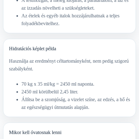
A testmozgás, a meleg időjárás, a páratartalom, a láz és
az izzadás növelheti a szükségleteket.
Az ételek és egyéb italok hozzájárulhatnak a teljes
folyadékbevitelhez.
Hidratációs képlet példa
Használja az eredményt céltartományként, nem pedig szigorú
szabályként.
70 kg x 35 ml/kg = 2450 ml naponta.
2450 ml körülbelül 2,45 liter.
Állítsa be a szomjúság, a vizelet színe, az edzés, a hő és
az egészségügyi útmutatás alapján.
Mikor kell óvatosnak lenni