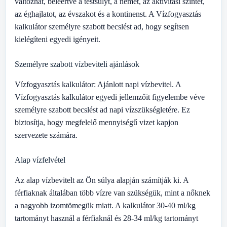
változhat, beleértve a testsúlyt, a nemet, az aktivitási szintet,
az éghajlatot, az évszakot és a kontinenst. A Vízfogyasztás
kalkulátor személyre szabott becslést ad, hogy segítsen
kielégíteni egyedi igényeit.
Személyre szabott vízbeviteli ajánlások
Vízfogyasztás kalkulátor: Ajánlott napi vízbevitel. A
Vízfogyasztás kalkulátor egyedi jellemzőit figyelembe véve
személyre szabott becslést ad napi vízszükségletére. Ez
biztosítja, hogy megfelelő mennyiségű vizet kapjon
szervezete számára.
Alap vízfelvétel
Az alap vízbevitelt az Ön súlya alapján számítják ki. A
férfiaknak általában több vízre van szükségük, mint a nőknek
a nagyobb izomtömegük miatt. A kalkulátor 30-40 ml/kg
tartományt használ a férfiaknál és 28-34 ml/kg tartományt