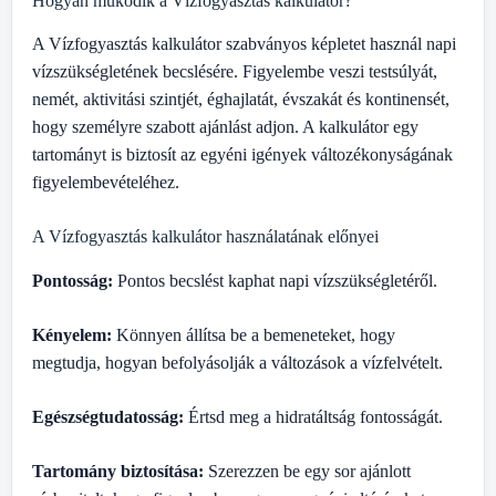
Hogyan működik a Vízfogyasztás kalkulátor?
A Vízfogyasztás kalkulátor szabványos képletet használ napi
vízszükségletének becslésére. Figyelembe veszi testsúlyát,
nemét, aktivitási szintjét, éghajlatát, évszakát és kontinensét,
hogy személyre szabott ajánlást adjon. A kalkulátor egy
tartományt is biztosít az egyéni igények változékonyságának
figyelembevételéhez.
A Vízfogyasztás kalkulátor használatának előnyei
Pontosság:
Pontos becslést kaphat napi vízszükségletéről.
Kényelem:
Könnyen állítsa be a bemeneteket, hogy
megtudja, hogyan befolyásolják a változások a vízfelvételt.
Egészségtudatosság:
Értsd meg a hidratáltság fontosságát.
Tartomány biztosítása:
Szerezzen be egy sor ajánlott