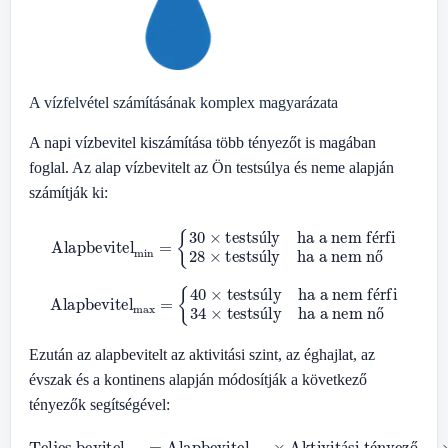
A vízfelvétel számításának komplex magyarázata
A napi vízbevitel kiszámítása több tényezőt is magában
foglal. Az alap vízbevitelt az Ön testsúlya és neme alapján
számítják ki:
Alapbevitel
ha a nem férfi
28
min
×
testsúly
=
{
30
×
ha a nem nő
testsúly
ú
é
ú
ő
Alapbevitel
ha a nem férfi
34
max
×
testsúly
=
{
40
×
ha a nem nő
testsúly
ú
é
ú
ő
Ezután az alapbevitelt az aktivitási szint, az éghajlat, az
évszak és a kontinens alapján módosítják a következő
tényezők segítségével:
Éghajlati tényező
Teljes bevitel
min
×
Évszaktényező
Aktivitási tényező
min
=
Alapbevitel
min
min
×
min
×
Kontinenstényező
min
×