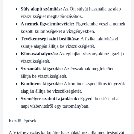
Súly alapú számítás:
Az Ön súlyát használja az alap
vízszükséglet meghatározásához.
A nemek figyelembevétele:
Figyelembe veszi a nemek
közötti különbségeket a vízigényekben.
Tevékenységi szint beállítása:
A fizikai aktivitásod
szintje alapján állítja be vízszükségletét.
Klímaszabályozás:
Az éghajlati viszonyokhoz igazítja
vízszükségletét.
Szezonális kiigazítás:
Az évszaknak megfelelően
állítja be vízszükségletét.
Kontinens kiigazítás:
A kontinens-specifikus tényezők
alapján állítja be vízszükségletét.
Személyre szabott ajánlások:
Egyedi becslést ad a
napi vízbevitelről egy tartományban.
Kezdő lépések
A Vízfogyasztás kalkulátor használatához adja meg testsúlyát,