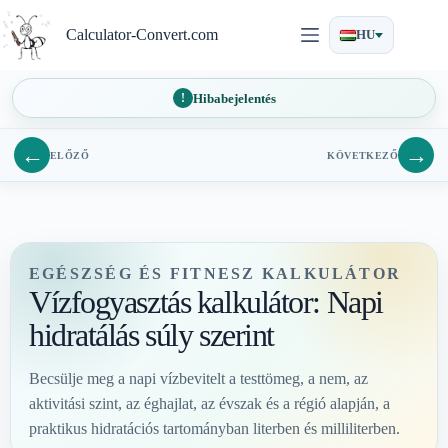
Ugrás
a
Calculator-Convert.com
HU
tartalomra
Hibabejelentés
←
→
ELŐZŐ
KÖVETKEZŐ
EGÉSZSÉG ÉS FITNESZ KALKULÁTOR
Vízfogyasztás kalkulátor: Napi
hidratálás súly szerint
Becsülje meg a napi vízbevitelt a testtömeg, a nem, az
aktivitási szint, az éghajlat, az évszak és a régió alapján, a
praktikus hidratációs tartományban literben és milliliterben.