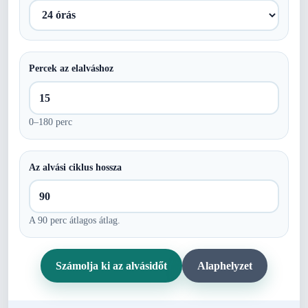
Percek az elalváshoz
0–180 perc
Az alvási ciklus hossza
A 90 perc átlagos átlag.
Számolja ki az alvásidőt
Alaphelyzet