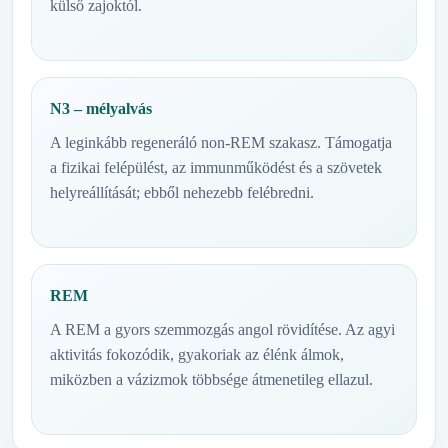
külső zajoktól.
N3 – mélyalvás
A leginkább regeneráló non-REM szakasz. Támogatja
a fizikai felépülést, az immunműködést és a szövetek
helyreállítását; ebből nehezebb felébredni.
REM
A REM a gyors szemmozgás angol rövidítése. Az agyi
aktivitás fokozódik, gyakoriak az élénk álmok,
miközben a vázizmok többsége átmenetileg ellazul.