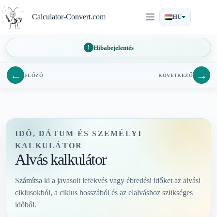
Ugrás
a
Calculator-Convert.com
HU
tartalomra
Hibabejelentés
←
→
ELŐZŐ
KÖVETKEZŐ
IDŐ, DÁTUM ÉS SZEMÉLYI
KALKULÁTOR
Alvás kalkulátor
Számítsa ki a javasolt lefekvés vagy ébredési időket az alvási
ciklusokból, a ciklus hosszából és az elalváshoz szükséges
időből.