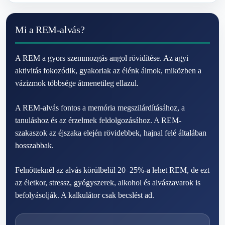
Mi a REM-alvás?
A REM a gyors szemmozgás angol rövidítése. Az agyi
aktivitás fokozódik, gyakoriak az élénk álmok, miközben a
vázizmok többsége átmenetileg ellazul.
A REM-alvás fontos a memória megszilárdításához, a
tanuláshoz és az érzelmek feldolgozásához. A REM-
szakaszok az éjszaka elején rövidebbek, hajnal felé általában
hosszabbak.
Felnőtteknél az alvás körülbelül 20–25%-a lehet REM, de ezt
az életkor, stressz, gyógyszerek, alkohol és alvászavarok is
befolyásolják. A kalkulátor csak becslést ad.