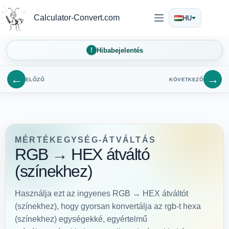
Ugrás
a
Calculator-Convert.com
HU
tartalomra
Hibabejelentés
←
→
ELŐZŐ
KÖVETKEZŐ
MÉRTÉKEGYSÉG-ÁTVÁLTÁS
RGB → HEX átváltó
(színekhez)
Használja ezt az ingyenes RGB → HEX átváltót
(színekhez), hogy gyorsan konvertálja az rgb-t hexa
(színekhez) egységekké, egyértelmű