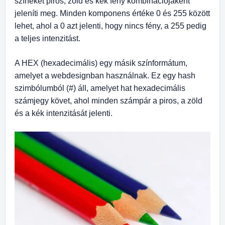
színeket piros, zöld és kék fény kombinációjaként
jeleníti meg. Minden komponens értéke 0 és 255 között
lehet, ahol a 0 azt jelenti, hogy nincs fény, a 255 pedig
a teljes intenzitást.
A HEX (hexadecimális) egy másik színformátum,
amelyet a webdesignban használnak. Ez egy hash
szimbólumból (#) áll, amelyet hat hexadecimális
számjegy követ, ahol minden számpár a piros, a zöld
és a kék intenzitását jelenti.