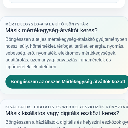
MÉRTÉKEGYSÉG-ÁTALAKÍTÓ KÖNYVTÁR
Másik mértékegység-átváltót keres?
Böngésszen a teljes mértékegység-átalakító gyűjteményben
hossz, súly, hőmérséklet, térfogat, terület, energia, nyomás,
sebesség, erő, nyomaték, elektromos mértékegységek,
adattárolás, üzemanyag-fogyasztás, ruhaméretek és
cipőméretek tekintetében.
Böngésszen az összes Mértékegység átváltók között
KISÁLLATOK, DIGITÁLIS ÉS WEBHELYESZKÖZÖK KÖNYVTÁ
Másik kisállatos vagy digitális eszközt keres?
Böngésszen a háziállatok, digitális és helyszíni eszközök 