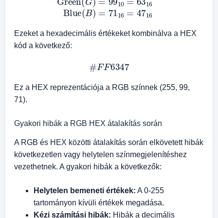
Ezeket a hexadecimális értékeket kombinálva a HEX
kód a következő:
#
F
F
6347
Ez a HEX reprezentációja a RGB színnek (255, 99,
71).
Gyakori hibák a RGB HEX átalakítás során
A RGB és HEX közötti átalakítás során elkövetett hibák
következetlen vagy helytelen színmegjelenítéshez
vezethetnek. A gyakori hibák a következők:
Helytelen bemeneti értékek:
A 0-255
tartományon kívüli értékek megadása.
Kézi számítási hibák:
Hibák a decimális