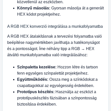
közvetlenül az eszközben.
Könnyű másolás:
Gyorsan másolja át a generált
HEX kódot projektjeihez.
A RGB HEX konverzió integrálása a munkafolyamatba
A RGB HEX átalakításnak a tervezési folyamatba való
beépítése nagymértékben javíthatja a hatékonyságot
és a pontosságot. Íme néhány tipp a RGB → HEX
átváltó munkafolyamatba való integrálásához:
Színpaletta kezelése:
Hozzon létre és tartson
fenn egységes színpalettát projektjeihez.
Együttműködés:
Ossza meg a színkódokat a
csapattagokkal az egységesség érdekében.
Prototípus készítés:
Használja az eszközt a
prototípuskészítés fázisában a színpontosság
biztosítása érdekében.