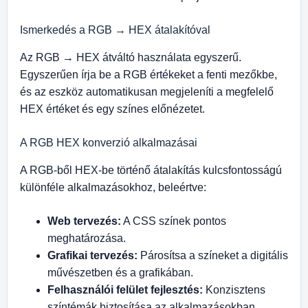
Ismerkedés a RGB → HEX átalakítóval
Az RGB → HEX átváltó használata egyszerű.
Egyszerűen írja be a RGB értékeket a fenti mezőkbe,
és az eszköz automatikusan megjeleníti a megfelelő
HEX értéket és egy színes előnézetet.
A RGB HEX konverzió alkalmazásai
A RGB-ből HEX-be történő átalakítás kulcsfontosságú
különféle alkalmazásokhoz, beleértve:
Web tervezés:
A CSS színek pontos
meghatározása.
Grafikai tervezés:
Párosítsa a színeket a digitális
művészetben és a grafikában.
Felhasználói felület fejlesztés:
Konzisztens
színtémák biztosítása az alkalmazásokban.