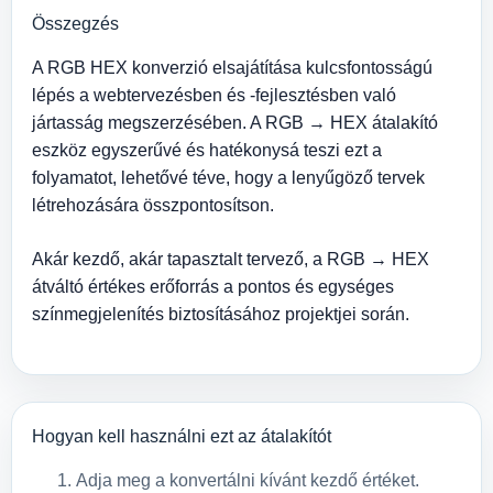
Összegzés
A RGB HEX konverzió elsajátítása kulcsfontosságú
lépés a webtervezésben és -fejlesztésben való
jártasság megszerzésében. A RGB → HEX átalakító
eszköz egyszerűvé és hatékonysá teszi ezt a
folyamatot, lehetővé téve, hogy a lenyűgöző tervek
létrehozására összpontosítson.
Akár kezdő, akár tapasztalt tervező, a RGB → HEX
átváltó értékes erőforrás a pontos és egységes
színmegjelenítés biztosításához projektjei során.
Hogyan kell használni ezt az átalakítót
Adja meg a konvertálni kívánt kezdő értéket.