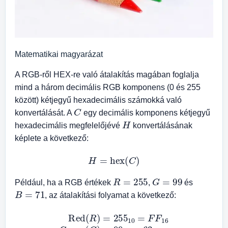
Matematikai magyarázat
A RGB-ről HEX-re való átalakítás magában foglalja
mind a három decimális RGB komponens (0 és 255
között) kétjegyű hexadecimális számokká való
C
konvertálását. A
egy decimális komponens kétjegyű
H
hexadecimális megfelelőjévé
konvertálásának
képlete a következő:
H
=
hex
(
C
)
R
=
255
G
=
99
Például, ha a RGB értékek
,
és
B
=
71
, az átalakítási folyamat a következő:
Red
(
R
)
=
255
10
Blue
=
F
(
B
F
)
16
=
71
Green
16
=
47
(
G
16
)
=
99
10
=
63
16