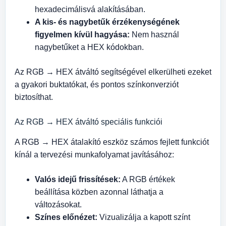
hexadecimálisvá alakításában.
A kis- és nagybetűk érzékenységének
figyelmen kívül hagyása:
Nem használ
nagybetűket a HEX kódokban.
Az RGB → HEX átváltó segítségével elkerülheti ezeket
a gyakori buktatókat, és pontos színkonverziót
biztosíthat.
Az RGB → HEX átváltó speciális funkciói
A RGB → HEX átalakító eszköz számos fejlett funkciót
kínál a tervezési munkafolyamat javításához:
Valós idejű frissítések:
A RGB értékek
beállítása közben azonnal láthatja a
változásokat.
Színes előnézet:
Vizualizálja a kapott színt