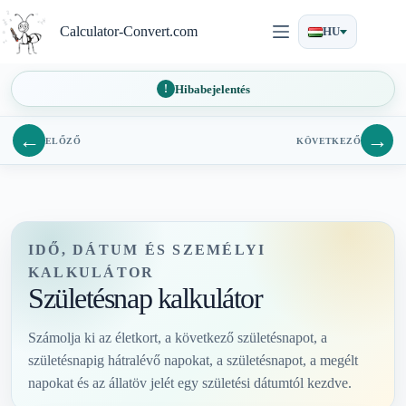
Ugrás
a
Calculator-Convert.com
HU
tartalomra
Hibabejelentés
←
→
ELŐZŐ
KÖVETKEZŐ
IDŐ, DÁTUM ÉS SZEMÉLYI
KALKULÁTOR
Születésnap kalkulátor
Számolja ki az életkort, a következő születésnapot, a
születésnapig hátralévő napokat, a születésnapot, a megélt
napokat és az állatöv jelét egy születési dátumtól kezdve.