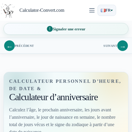
Passer
au
Calculator-Convert.com
FR
contenu
Signaler une erreur
←
→
PRÉCÉDENT
SUIVANT
CALCULATEUR PERSONNEL D’HEURE,
DE DATE &
Calculateur d’anniversaire
Calculez l’âge, le prochain anniversaire, les jours avant
l’anniversaire, le jour de naissance en semaine, le nombre
total de jours vécus et le signe du zodiaque à partir d’une
date de naissance.