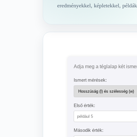
eredményekkel, képletekkel, példák
Adja meg a téglalap két isme
Ismert mérések:
Első érték:
Második érték: