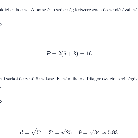
ak teljes hossza. A hossz és a szélesség kétszeresének összeadásával szá
.
P
=
2
(
5
+
3
)
=
16
zti sarkot összekötő szakasz. Kiszámítható a Pitagorasz-tétel segítség
.
.
d
=
5
2
+
3
2
=
25
+
9
=
34
≈
5.83