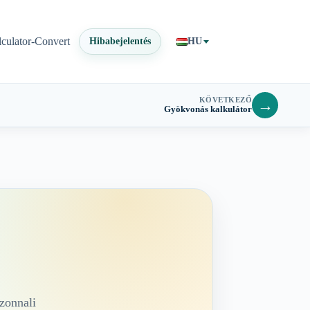
lculator-Convert
Hibabejelentés
HU
KÖVETKEZŐ
→
Gyökvonás kalkulátor
azonnali