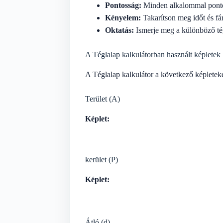
Pontosság:
Minden alkalommal ponto
Kényelem:
Takarítson meg időt és fá
Oktatás:
Ismerje meg a különböző tég
A Téglalap kalkulátorban használt képletek
A Téglalap kalkulátor a következő képleteke
Terület (A)
Képlet:
kerület (P)
Képlet:
Átló (d)