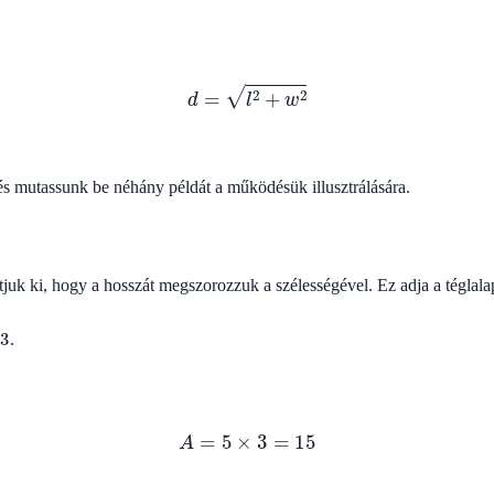
d
=
l
2
+
w
2
s mutassunk be néhány példát a működésük illusztrálására.
tjuk ki, hogy a hosszát megszorozzuk a szélességével. Ez adja a téglalapo
.
A
=
5
×
3
=
15