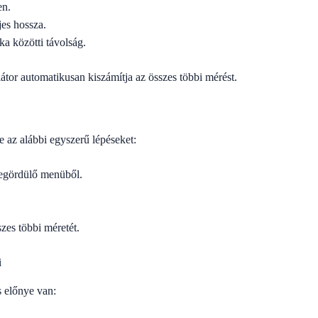
en.
jes hossza.
ka közötti távolság.
tor automatikusan kiszámítja az összes többi mérést.
 az alábbi egyszerű lépéseket:
 legördülő menüből.
szes többi méretét.
i
 előnye van: