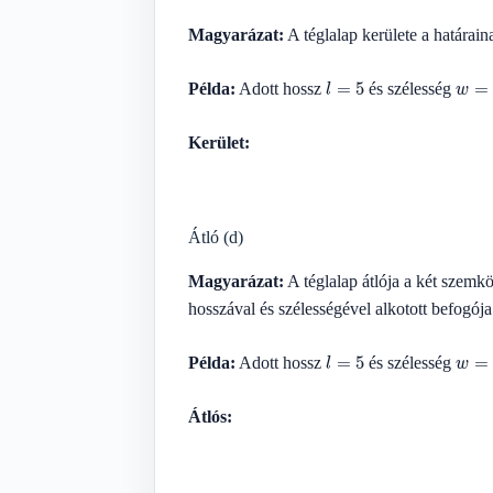
Magyarázat:
A téglalap kerülete a határain
l
=
5
w
=
3
Példa:
Adott hossz
és szélesség
Kerület:
Átló (d)
Magyarázat:
A téglalap átlója a két szemkö
hosszával és szélességével alkotott befogója
l
=
5
w
=
3
Példa:
Adott hossz
és szélesség
Átlós: