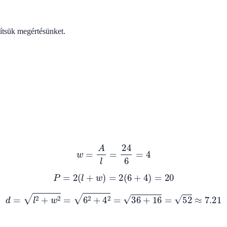
tsük megértésünket.
w
=
A
l
=
24
6
=
4
P
=
2
(
l
+
w
)
=
2
(
6
+
4
)
=
20
d
=
l
2
+
w
2
=
6
2
+
4
2
=
36
+
16
=
52
≈
7.21