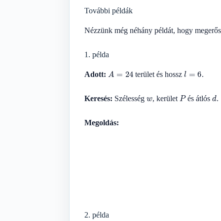
További példák
Nézzünk még néhány példát, hogy megerősí
1. példa
A
=
24
l
=
6
Adott:
terület és hossz
.
w
P
d
Keresés:
Szélesség
, kerület
és átlós
.
Megoldás:
2. példa