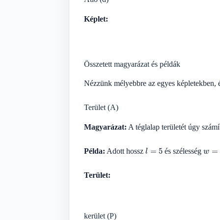
Képlet:
Összetett magyarázat és példák
Nézzünk mélyebbre az egyes képletekben, é
Terület (A)
Magyarázat:
A téglalap területét úgy számí
l
=
5
w
=
3
Példa:
Adott hossz
és szélesség
Terület:
kerület (P)