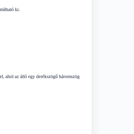
mítható ki.
ével, ahol az átló egy derékszögű háromszög