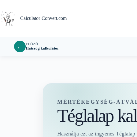
Ugrás
a
tartalomra
Calculator-Convert.com
ELŐZŐ
←
Hatszög kalkulátor
MÉRTÉKEGYSÉG-ÁTVÁ
Téglalap kal
Használja ezt az ingyenes Téglalap k