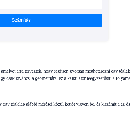
Számítás
amelyet arra terveztek, hogy segítsen gyorsan meghatározni egy téglala
y csak kíváncsi a geometriára, ez a kalkulátor leegyszerűsíti a folyama
y egy téglalap alábbi mérései közül kettőt vigyen be, és kiszámítja az ös