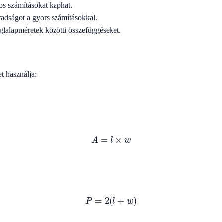
s számításokat kaphat.
radságot a gyors számításokkal.
lalapméretek közötti összefüggéseket.
t használja:
A
=
l
×
w
P
=
2
(
l
+
w
)