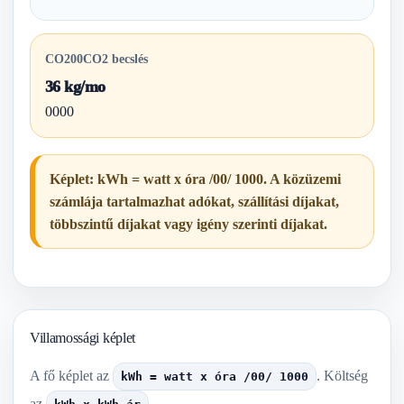
CO200CO2 becslés
36 kg/mo
0000
Képlet: kWh = watt x óra /00/ 1000. A közüzemi
számlája tartalmazhat adókat, szállítási díjakat,
többszintű díjakat vagy igény szerinti díjakat.
Villamossági képlet
A fő képlet az
. Költség
kWh = watt x óra /00/ 1000
az
.