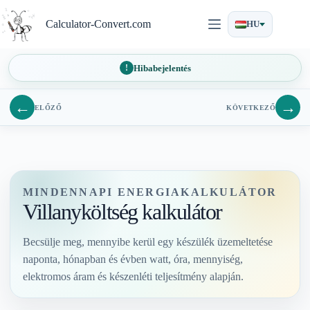
Ugrás
a
Calculator-Convert.com
HU
tartalomra
Hibabejelentés
←
→
ELŐZŐ
KÖVETKEZŐ
MINDENNAPI ENERGIAKALKULÁTOR
Villanyköltség kalkulátor
Becsülje meg, mennyibe kerül egy készülék üzemeltetése
naponta, hónapban és évben watt, óra, mennyiség,
elektromos áram és készenléti teljesítmény alapján.