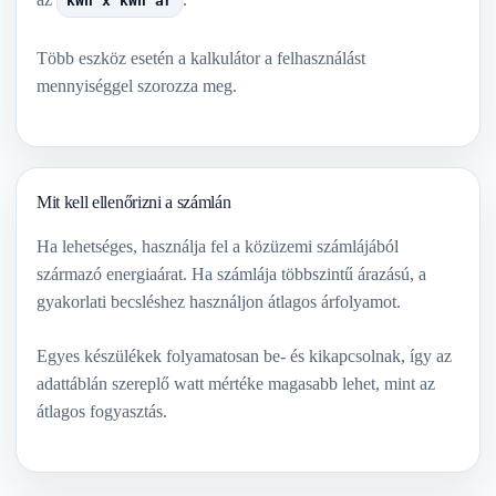
kWh x kWh ár
Több eszköz esetén a kalkulátor a felhasználást
mennyiséggel szorozza meg.
Mit kell ellenőrizni a számlán
Ha lehetséges, használja fel a közüzemi számlájából
származó energiaárat. Ha számlája többszintű árazású, a
gyakorlati becsléshez használjon átlagos árfolyamot.
Egyes készülékek folyamatosan be- és kikapcsolnak, így az
adattáblán szereplő watt mértéke magasabb lehet, mint az
átlagos fogyasztás.