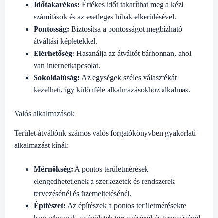
Időtakarékos:
Értékes időt takaríthat meg a kézi
számítások és az esetleges hibák elkerülésével.
Pontosság:
Biztosítsa a pontosságot megbízható
átváltási képletekkel.
Elérhetőség:
Használja az átváltót bárhonnan, ahol
van internetkapcsolat.
Sokoldalúság:
Az egységek széles választékát
kezelheti, így különféle alkalmazásokhoz alkalmas.
Valós alkalmazások
Terület-átváltónk számos valós forgatókönyvben gyakorlati
alkalmazást kínál:
Mérnökség:
A pontos területmérések
elengedhetetlenek a szerkezetek és rendszerek
tervezésénél és üzemeltetésénél.
Építészet:
Az építészek a pontos területmérésekre
hagyatkoznak az épületek tervezésénél és tervezésénél.