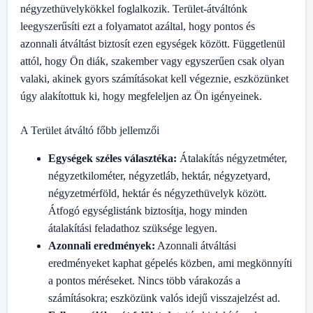
négyzethüvelykökkel foglalkozik. Terület-átváltónk
leegyszerűsíti ezt a folyamatot azáltal, hogy pontos és
azonnali átváltást biztosít ezen egységek között. Függetlenül
attól, hogy Ön diák, szakember vagy egyszerűen csak olyan
valaki, akinek gyors számításokat kell végeznie, eszközünket
úgy alakítottuk ki, hogy megfeleljen az Ön igényeinek.
A Terület átváltó főbb jellemzői
Egységek széles választéka:
Átalakítás négyzetméter,
négyzetkilométer, négyzetláb, hektár, négyzetyard,
négyzetmérföld, hektár és négyzethüvelyk között.
Átfogó egységlistánk biztosítja, hogy minden
átalakítási feladathoz szüksége legyen.
Azonnali eredmények:
Azonnali átváltási
eredményeket kaphat gépelés közben, ami megkönnyíti
a pontos méréseket. Nincs több várakozás a
számításokra; eszközünk valós idejű visszajelzést ad.