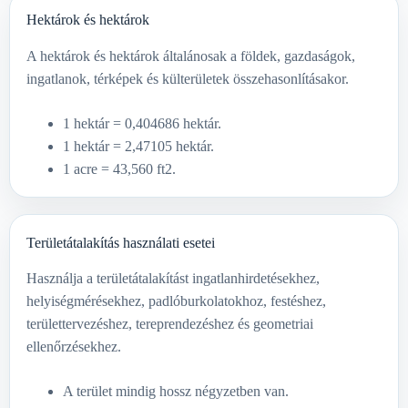
Hektárok és hektárok
A hektárok és hektárok általánosak a földek, gazdaságok,
ingatlanok, térképek és külterületek összehasonlításakor.
1 hektár = 0,404686 hektár.
1 hektár = 2,47105 hektár.
1 acre = 43,560 ft2.
Területátalakítás használati esetei
Használja a területátalakítást ingatlanhirdetésekhez,
helyiségmérésekhez, padlóburkolatokhoz, festéshez,
területtervezéshez, tereprendezéshez és geometriai
ellenőrzésekhez.
A terület mindig hossz négyzetben van.