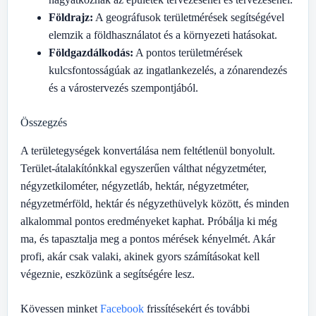
Földrajz:
A geográfusok területmérések segítségével
elemzik a földhasználatot és a környezeti hatásokat.
Földgazdálkodás:
A pontos területmérések
kulcsfontosságúak az ingatlankezelés, a zónarendezés
és a várostervezés szempontjából.
Összegzés
A területegységek konvertálása nem feltétlenül bonyolult.
Terület-átalakítónkkal egyszerűen válthat négyzetméter,
négyzetkilométer, négyzetláb, hektár, négyzetméter,
négyzetmérföld, hektár és négyzethüvelyk között, és minden
alkalommal pontos eredményeket kaphat. Próbálja ki még
ma, és tapasztalja meg a pontos mérések kényelmét. Akár
profi, akár csak valaki, akinek gyors számításokat kell
végeznie, eszközünk a segítségére lesz.
Kövessen minket
Facebook
frissítésekért és további