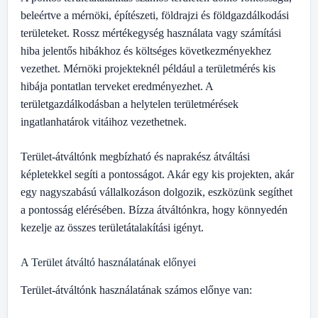
beleértve a mérnöki, építészeti, földrajzi és földgazdálkodási
területeket. Rossz mértékegység használata vagy számítási
hiba jelentős hibákhoz és költséges következményekhez
vezethet. Mérnöki projekteknél például a területmérés kis
hibája pontatlan terveket eredményezhet. A
területgazdálkodásban a helytelen területmérések
ingatlanhatárok vitáihoz vezethetnek.
Terület-átváltónk megbízható és naprakész átváltási
képletekkel segíti a pontosságot. Akár egy kis projekten, akár
egy nagyszabású vállalkozáson dolgozik, eszközünk segíthet
a pontosság elérésében. Bízza átváltónkra, hogy könnyedén
kezelje az összes területátalakítási igényt.
A Terület átváltó használatának előnyei
Terület-átváltónk használatának számos előnye van: