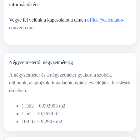
információkért.
Vegye fel velünk a kapcsolatot a címen
office@calculator-
convert.com
.
Négyzetmétertől négyzetméterig
A négyzetméter és a négyzetméter gyakori a szobák,
otthonok, alaprajzok, ingatlanok, építési és felújítási becslések
esetében.
1 láb2 = 0,092903 m2.
1 m2 = 10,7639 ft2.
100 ft2 = 9,2903 m2.