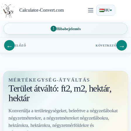
Ugrás
a
Calculator-Convert.com
HU
tartalomra
Hibabejelentés
←
→
ELŐZŐ
KÖVETKEZŐ
MÉRTÉKEGYSÉG-ÁTVÁLTÁS
Terület átváltó: ft2, m2, hektár,
hektár
Konvertálja a területegységeket, beleértve a négyzetlábokat
négyzetméterekre, a négyzetmétereket négyzetlábokra,
hektárokra, hektárokra, négyzetmérföldekre és