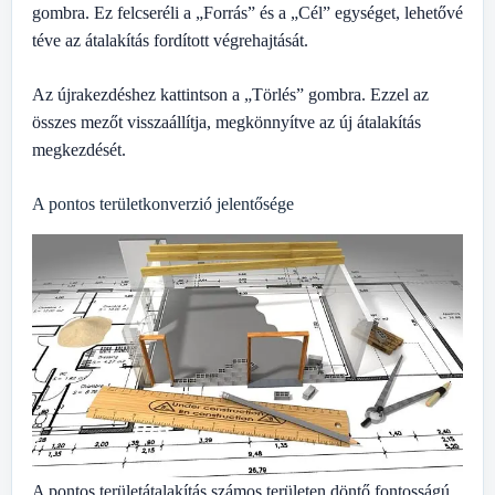
gombra. Ez felcseréli a „Forrás” és a „Cél” egységet, lehetővé
téve az átalakítás fordított végrehajtását.
Az újrakezdéshez kattintson a „Törlés” gombra. Ezzel az
összes mezőt visszaállítja, megkönnyítve az új átalakítás
megkezdését.
A pontos területkonverzió jelentősége
A pontos területátalakítás számos területen döntő fontosságú,