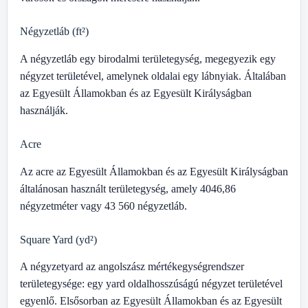
Négyzetláb (ft²)
A négyzetláb egy birodalmi területegység, megegyezik egy
négyzet területével, amelynek oldalai egy lábnyiak. Általában
az Egyesült Államokban és az Egyesült Királyságban
használják.
Acre
Az acre az Egyesült Államokban és az Egyesült Királyságban
általánosan használt területegység, amely 4046,86
négyzetméter vagy 43 560 négyzetláb.
Square Yard (yd²)
A négyzetyard az angolszász mértékegységrendszer
területegysége: egy yard oldalhosszúságú négyzet területével
egyenlő. Elsősorban az Egyesült Államokban és az Egyesült