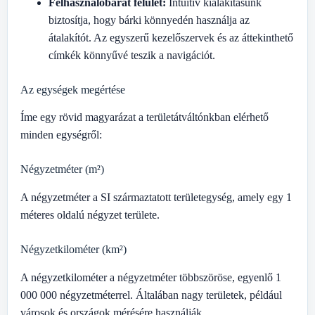
Felhasználóbarát felület:
Intuitív kialakításunk
biztosítja, hogy bárki könnyedén használja az
átalakítót. Az egyszerű kezelőszervek és az áttekinthető
címkék könnyűvé teszik a navigációt.
Az egységek megértése
Íme egy rövid magyarázat a területátváltónkban elérhető
minden egységről:
Négyzetméter (m²)
A négyzetméter a SI származtatott területegység, amely egy 1
méteres oldalú négyzet területe.
Négyzetkilométer (km²)
A négyzetkilométer a négyzetméter többszöröse, egyenlő 1
000 000 négyzetméterrel. Általában nagy területek, például
városok és országok mérésére használják.