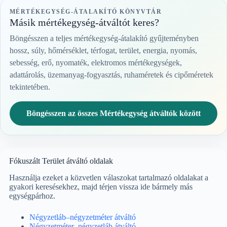
MÉRTÉKEGYSÉG-ÁTALAKÍTÓ KÖNYVTÁR
Másik mértékegység-átváltót keres?
Böngésszen a teljes mértékegység-átalakító gyűjteményben
hossz, súly, hőmérséklet, térfogat, terület, energia, nyomás,
sebesség, erő, nyomaték, elektromos mértékegységek,
adattárolás, üzemanyag-fogyasztás, ruhaméretek és cipőméretek
tekintetében.
Böngésszen az összes Mértékegység átváltók között
Fókuszált Terület átváltó oldalak
Használja ezeket a közvetlen válaszokat tartalmazó oldalakat a
gyakori keresésekhez, majd térjen vissza ide bármely más
egységpárhoz.
Négyzetláb–négyzetméter átváltó
Négyzetméter–négyzetláb átváltó