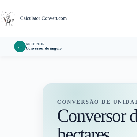
Pular
para
o
Calculator-Convert.com
conteúdo
ANTERIOR
←
Conversor de ângulo
CONVERSÃO DE UNIDA
Conversor de
hectares