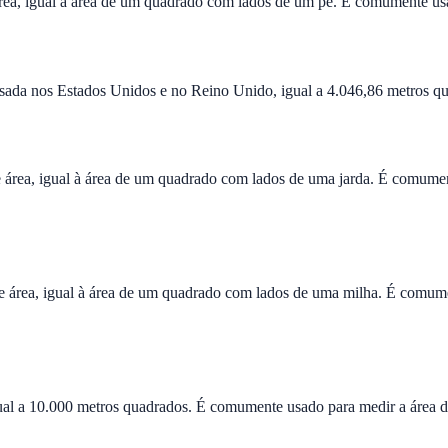
rea, igual à área de um quadrado com lados de um pé. É comumente u
ada nos Estados Unidos e no Reino Unido, igual a 4.046,86 metros q
e área, igual à área de um quadrado com lados de uma jarda. É comum
e área, igual à área de um quadrado com lados de uma milha. É comum
ual a 10.000 metros quadrados. É comumente usado para medir a área da 