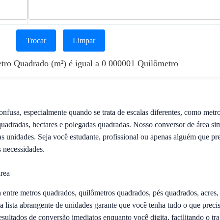
Trocar
Limpar
tro Quadrado (m²) é igual a 0 000001 Quilômetro
onfusa, especialmente quando se trata de escalas diferentes, como metr
quadradas, hectares e polegadas quadradas. Nosso conversor de área sim
as unidades. Seja você estudante, profissional ou apenas alguém que pre
s necessidades.
área
entre metros quadrados, quilômetros quadrados, pés quadrados, acres, 
 lista abrangente de unidades garante que você tenha tudo o que precis
sultados de conversão imediatos enquanto você digita, facilitando o t