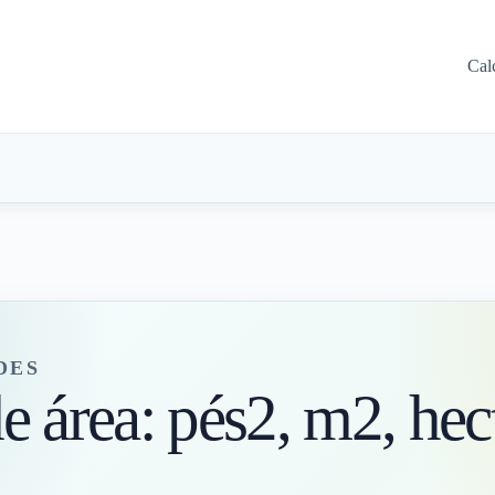
Cal
DES
 área: pés2, m2, hect