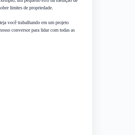
r exemplo, um pequeno erro na medição de
sobre limites de propriedade.
steja você trabalhando em um projeto
osso conversor para lidar com todas as