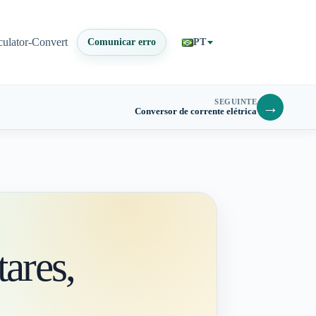
culator-Convert
Comunicar erro
PT
SEGUINTE
→
Conversor de corrente elétrica
ares,