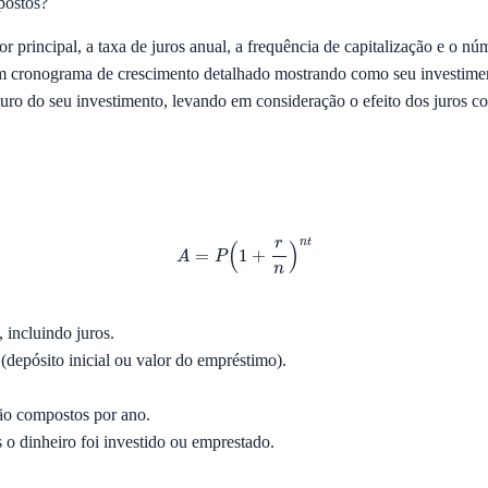
postos?
 principal, a taxa de juros anual, a frequência de capitalização e o nú
m cronograma de crescimento detalhado mostrando como seu investiment
uturo do seu investimento, levando em consideração o efeito dos juros c
A
=
P
(
1
+
r
n
)
n
t
 incluindo juros.
 (depósito inicial ou valor do empréstimo).
ão compostos por ano.
 o dinheiro foi investido ou emprestado.