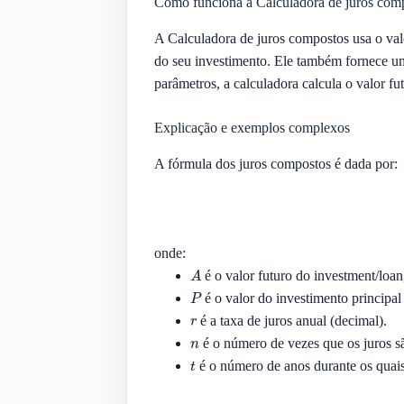
Como funciona a Calculadora de juros com
A Calculadora de juros compostos usa o valor
do seu investimento. Ele também fornece u
parâmetros, a calculadora calcula o valor f
Explicação e exemplos complexos
A fórmula dos juros compostos é dada por:
onde:
A
é o valor futuro do investment/loan,
P
é o valor do investimento principal
r
é a taxa de juros anual (decimal).
n
é o número de vezes que os juros s
t
é o número de anos durante os quais