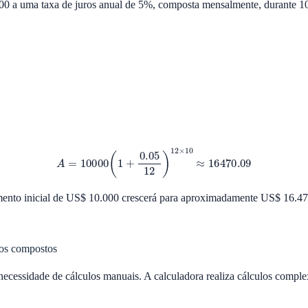
00 a uma taxa de juros anual de 5%, composta mensalmente, durante 10
A
=
10000
(
1
+
0.05
12
)
12
×
10
≈
16470.09
timento inicial de US$ 10.000 crescerá para aproximadamente US$ 16.4
ros compostos
ecessidade de cálculos manuais. A calculadora realiza cálculos comple