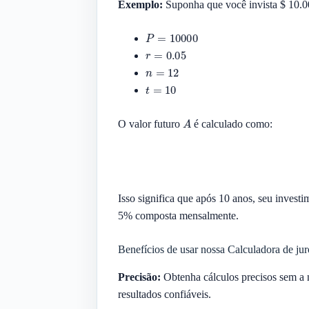
Exemplo:
Suponha que você invista $ 10.0
P
=
10000
r
=
0.05
n
=
12
t
=
10
A
O valor futuro
é calculado como:
Isso significa que após 10 anos, seu inves
5% composta mensalmente.
Benefícios de usar nossa Calculadora de ju
Precisão:
Obtenha cálculos precisos sem a n
resultados confiáveis.