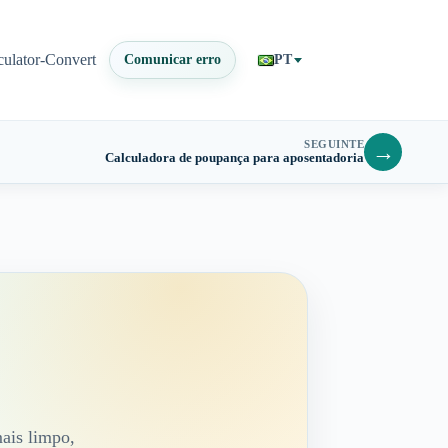
culator-Convert
Comunicar erro
PT
SEGUINTE
→
Calculadora de poupança para aposentadoria
ais limpo,