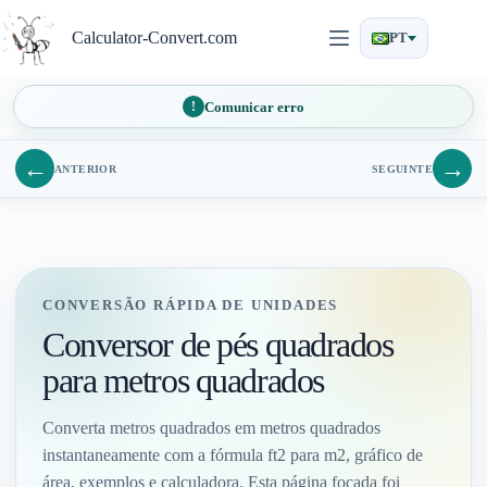
Pular
para
Calculator-Convert.com
PT
o
conteúdo
Comunicar erro
←
→
ANTERIOR
SEGUINTE
CONVERSÃO RÁPIDA DE UNIDADES
Conversor de pés quadrados
para metros quadrados
Converta metros quadrados em metros quadrados
instantaneamente com a fórmula ft2 para m2, gráfico de
área, exemplos e calculadora. Esta página focada foi