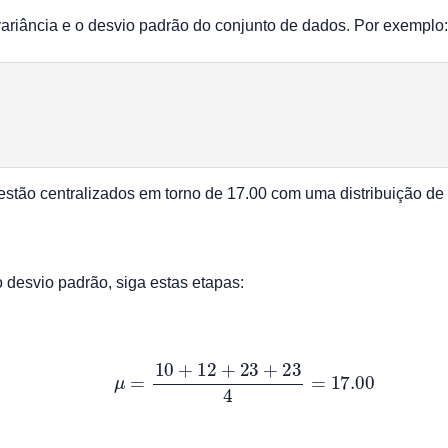
variância e o desvio padrão do conjunto de dados. Por exemplo:
 estão centralizados em torno de 17.00 com uma distribuição d
o desvio padrão, siga estas etapas:
μ
=
10
+
12
+
23
+
23
4
=
17.00