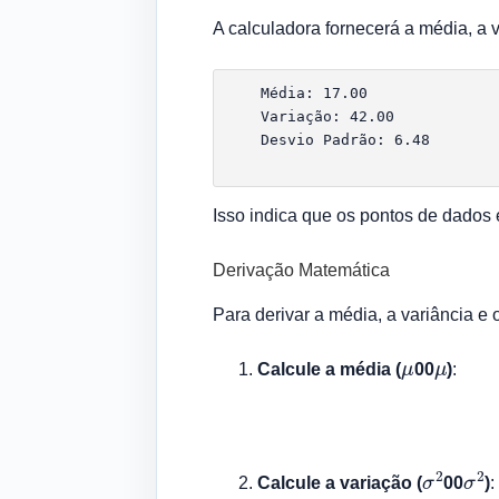
A calculadora fornecerá a média, a 
    Média: 17.00

    Variação: 42.00

    Desvio Padrão: 6.48

Isso indica que os pontos de dados
Derivação Matemática
Para derivar a média, a variância e 
μ
μ
Calcule a média (
00
)
:
σ
2
σ
2
Calcule a variação (
00
)
: