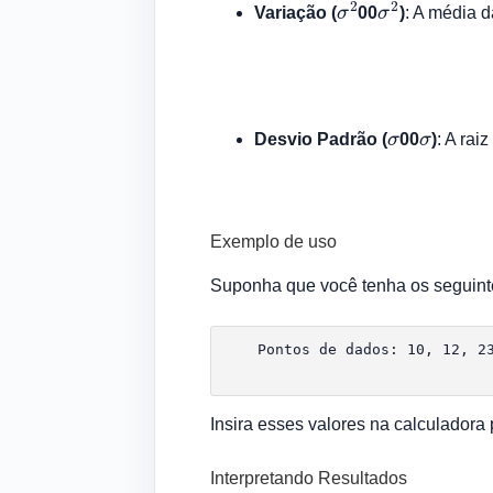
σ
2
σ
2
Variação (
00
)
: A média 
σ
σ
Desvio Padrão (
00
)
: A rai
Exemplo de uso
Suponha que você tenha os seguint
    Pontos de dados: 10, 12, 23
Insira esses valores na calculadora 
Interpretando Resultados