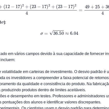
17
)
2
+
(
12
−
17
)
2
+
(
23
−
17
)
2
+
(
23
−
17
)
2
4
=
49
+
25
+
36
+
36
σ
0
)
:
σ
=
36.50
≈
6.04
zado em vários campos devido à sua capacidade de fornecer ins
incluem:
 e volatilidade em carteiras de investimento. O desvio padrão é 
juda os investidores a compreender a faixa potencial de retornos
toramento da qualidade e consistência do produto. Na fabricaçã
á produzindo produtos dentro de limites aceitáveis.
ções e desempenho em testes. Professores e administradores 
 pontuações dos alunos e identificar valores discrepantes.
erimentais. Os cientistas usam o desvio padrão para determinar