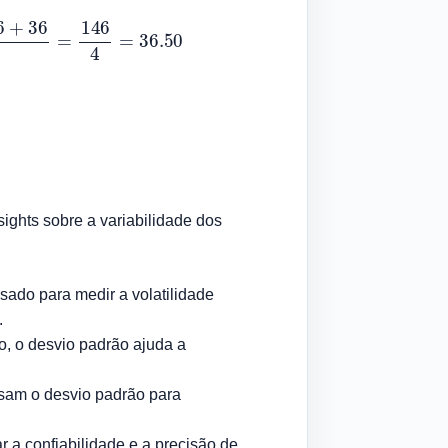
4
=
146
4
=
36.50
ights sobre a variabilidade dos
usado para medir a volatilidade
.
o, o desvio padrão ajuda a
usam o desvio padrão para
 a confiabilidade e a precisão de