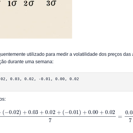
quentemente utilizado para medir a volatilidade dos preços da
ação durante uma semana:
02, 0.03, 0.02, -0.01, 0.00, 0.02

os:
01
+
(
−
0.02
)
+
0.03
+
0.02
+
(
−
0.01
)
+
0.00
+
0.02
7
=
0.05
7
≈
0