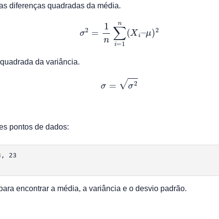
das diferenças quadradas da média.
σ
2
=
1
n
∑
i
=
1
n
(
X
i
–
μ
)
2
z quadrada da variância.
σ
=
σ
2
es pontos de dados:
, 23

para encontrar a média, a variância e o desvio padrão.