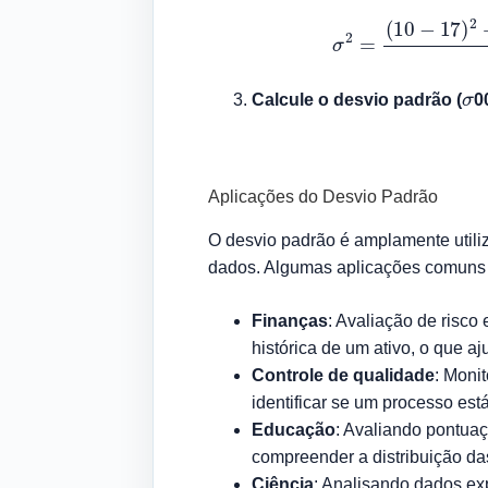
σ
2
=
(
10
−
σ
Calcule o desvio padrão (
0
Aplicações do Desvio Padrão
O desvio padrão é amplamente utili
dados. Algumas aplicações comuns 
Finanças
: Avaliação de risco
histórica de um ativo, o que a
Controle de qualidade
: Moni
identificar se um processo est
Educação
: Avaliando pontua
compreender a distribuição das
Ciência
: Analisando dados exp