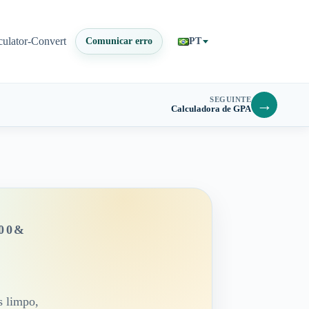
culator-Convert
Comunicar erro
PT
SEGUINTE
→
Calculadora de GPA
00&
s limpo,