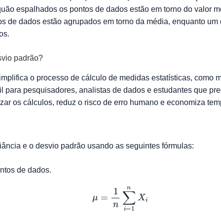
quão espalhados os pontos de dados estão em torno do valor m
tos de dados estão agrupados em torno da média, enquanto um d
os.
svio padrão?
plifica o processo de cálculo de medidas estatísticas, como m
il para pesquisadores, analistas de dados e estudantes que prec
zar os cálculos, reduz o risco de erro humano e economiza tem
riância e o desvio padrão usando as seguintes fórmulas:
ontos de dados.
μ
=
1
n
∑
i
=
1
n
X
i