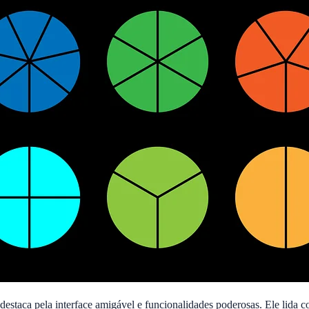
destaca pela interface amigável e funcionalidades poderosas. Ele lida 