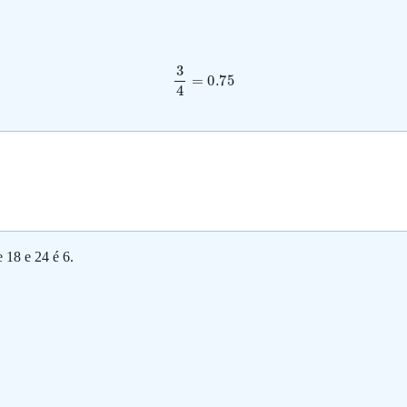
3
4
=
0.75
 18 e 24 é 6.
3
4