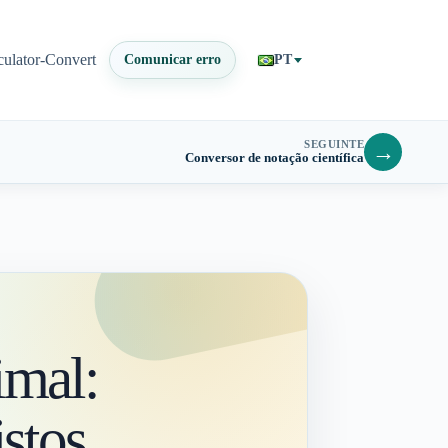
culator-Convert
Comunicar erro
PT
SEGUINTE
→
Conversor de notação científica
imal:
stos