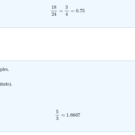
18
24
=
3
4
=
0.75
ples.
tindo).
5
3
≈
1.6667