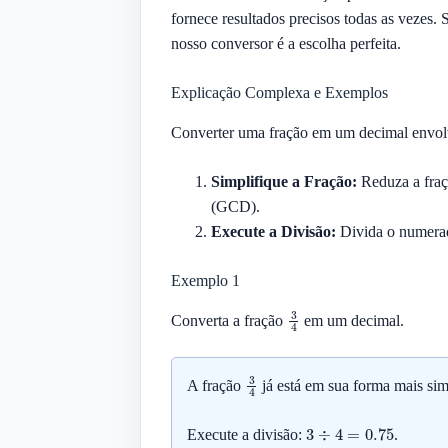
fornece resultados precisos todas as vezes. 
nosso conversor é a escolha perfeita.
Explicação Complexa e Exemplos
Converter uma fração em um decimal envolv
Simplifique a Fração:
Reduza a fraç
(GCD).
Execute a Divisão:
Divida o numerado
Exemplo 1
3
4
Converta a fração
em um decimal.
3
4
A fração
já está em sua forma mais sim
3
÷
4
=
0.75
Execute a divisão:
.