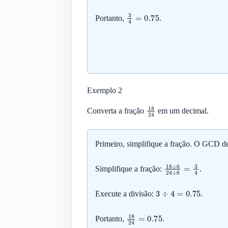
3
4
=
0.75
Portanto,
.
Exemplo 2
18
24
Converta a fração
em um decimal.
Primeiro, simplifique a fração. O GCD de
18
÷
6
24
÷
6
=
Simplifique a fração:
.
3
÷
4
=
0.75
Execute a divisão:
.
18
24
=
0.75
Portanto,
.