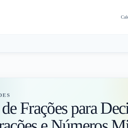
Cal
DES
 de Frações para Dec
rações e Números Mi