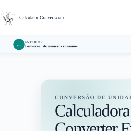
Pular
para
o
Calculator-Convert.com
conteúdo
ANTERIOR
←
Conversor de números romanos
CONVERSÃO DE UNIDA
Calculadora
Converter F