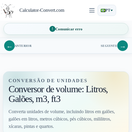
Pular
para
Calculator-Convert.com
PT
o
conteúdo
Comunicar erro
←
→
ANTERIOR
SEGUINTE
CONVERSÃO DE UNIDADES
Conversor de volume: Litros,
Galões, m3, ft3
Converta unidades de volume, incluindo litros em galões,
galões em litros, metros cúbicos, pés cúbicos, mililitros,
xícaras, pintas e quartos.