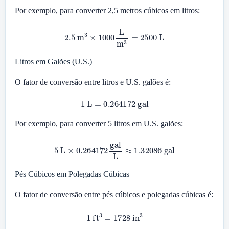
Por exemplo, para converter 2,5 metros cúbicos em litros:
2.5
m
3
×
1000
L
m
3
=
2500
L
Litros em Galões (U.S.)
O fator de conversão entre litros e U.S. galões é:
1
L
=
0.264172
gal
Por exemplo, para converter 5 litros em U.S. galões:
5
L
×
0.264172
gal
L
≈
1.32086
gal
Pés Cúbicos em Polegadas Cúbicas
O fator de conversão entre pés cúbicos e polegadas cúbicas é:
1
ft
3
=
1728
in
3