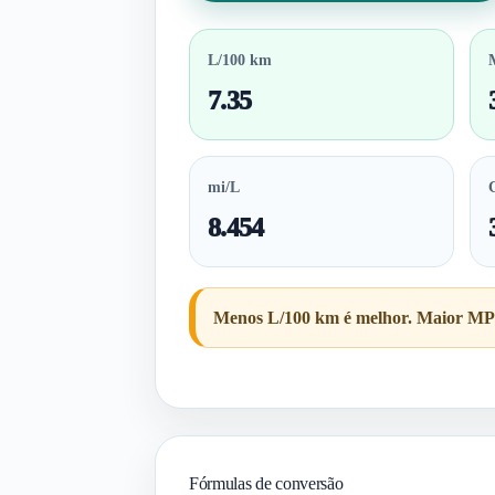
L/100 km
7.35
mi/L
8.454
Menos L/100 km é melhor. Maior MPG o
Fórmulas de conversão