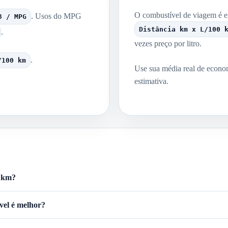
O combustível de viagem é 
. Usos do MPG
3 / MPG
Distância km x L/100 
.
vezes preço por litro.
.
/100 km
Use sua média real de econo
estimativa.
 km?
el é melhor?