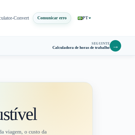
culator-Convert
Comunicar erro
PT
SEGUINTE
→
Calculadora de horas de trabalho
stível
a viagem, o custo da