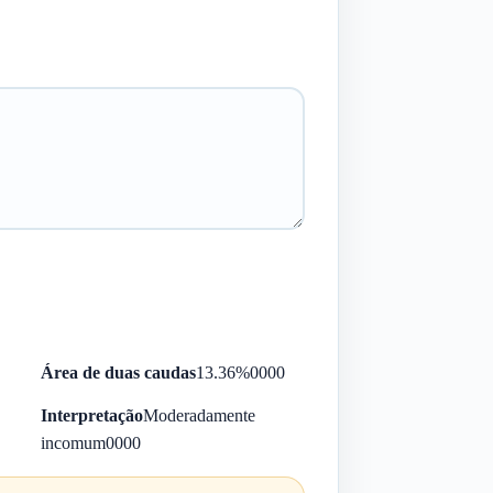
Área de duas caudas
13.36%
0000
Interpretação
Moderadamente
incomum
0000