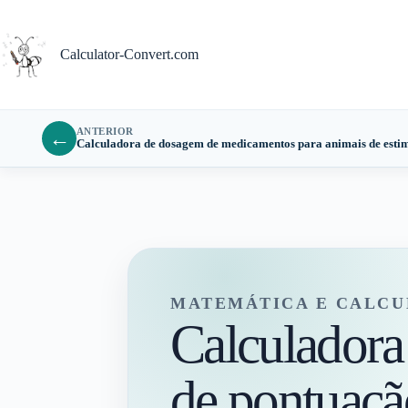
Pular
para
o
Calculator-Convert.com
conteúdo
ANTERIOR
←
Calculadora de dosagem de medicamentos para animais de esti
MATEMÁTICA E CALCU
Calculadora
de pontuaçã