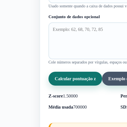
Usado somente quando a caixa de dados possui v
Conjunto de dados opcional
Cole números separados por vírgulas, espaços ou
Calcular pontuação z
Exemplo d
Z-score
1.5
0000
Per
Média usada
70
0000
SD