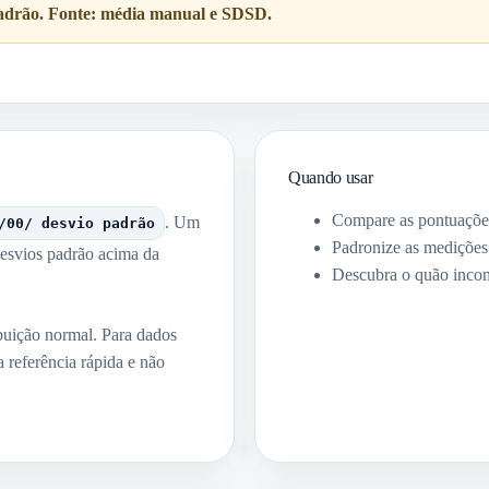
 padrão. Fonte: média manual e SDSD.
Quando usar
Compare as pontuações 
. Um
/00/ desvio padrão
Padronize as medições a
 desvios padrão acima da
Descubra o quão inco
ibuição normal. Para dados
 referência rápida e não