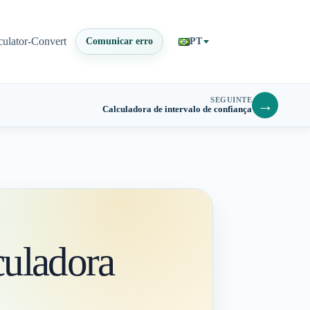
culator-Convert
Comunicar erro
PT
SEGUINTE
→
Calculadora de intervalo de confiança
culadora