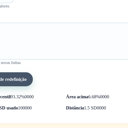
alores.
 novas linhas.
e redefinição
centil
93.32%
0000
Área acima
6.68%
0000
SD usado
10
0000
Distância
1.5 SD
0000