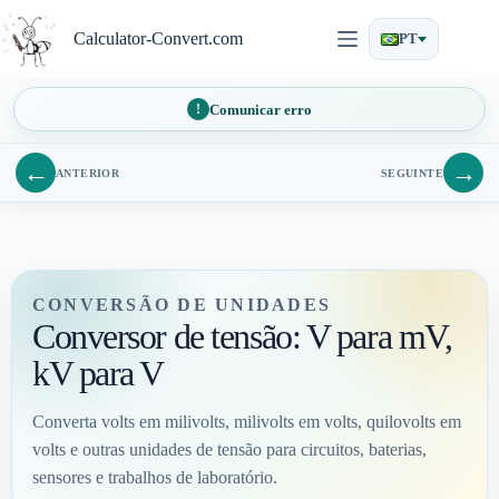
Pular
para
Calculator-Convert.com
PT
o
conteúdo
Comunicar erro
←
→
ANTERIOR
SEGUINTE
CONVERSÃO DE UNIDADES
Conversor de tensão: V para mV,
kV para V
Converta volts em milivolts, milivolts em volts, quilovolts em
volts e outras unidades de tensão para circuitos, baterias,
sensores e trabalhos de laboratório.