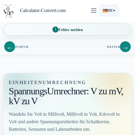
Zum
Inhalt
Calculator-Convert.com
DE
springen
Fehler melden
←
→
ZURÜCK
WEITER
EINHEITENUMRECHNUNG
SpannungsUmrechner: V zu mV,
kV zu V
Wandeln Sie Volt in Millivolt, Millivolt in Volt, Kilovolt in
Volt und andere Spannungseinheiten für Schaltkreise,
Batterien, Sensoren und Laborarbeiten um.