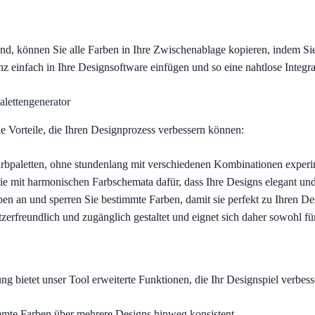
sind, können Sie alle Farben in Ihre Zwischenablage kopieren, indem Sie
z einfach in Ihre Designsoftware einfügen und so eine nahtlose Integra
alettengenerator
he Vorteile, die Ihren Designprozess verbessern können:
Farbpaletten, ohne stundenlang mit verschiedenen Kombinationen exper
e mit harmonischen Farbschemata dafür, dass Ihre Designs elegant und
ben an und sperren Sie bestimmte Farben, damit sie perfekt zu Ihren D
zerfreundlich und zugänglich gestaltet und eignet sich daher sowohl fü
ng bietet unser Tool erweiterte Funktionen, die Ihr Designspiel verbes
mmte Farben über mehrere Designs hinweg konsistent.