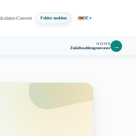
lculator-Convert
Fehler melden
DE
WEITER
→
Zufallszahlengenerator