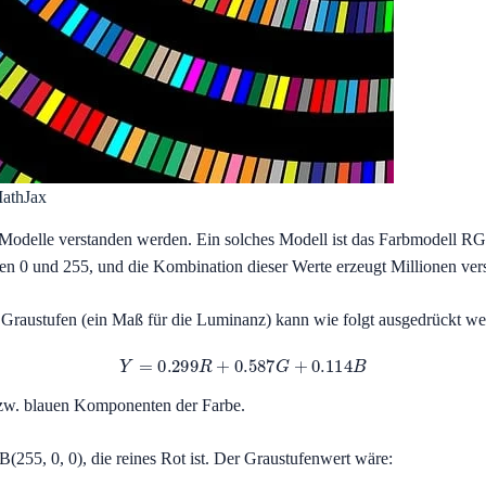
MathJax
Modelle verstanden werden. Ein solches Modell ist das Farbmodell RGB
en 0 und 255, und die Kombination dieser Werte erzeugt Millionen ver
Graustufen (ein Maß für die Luminanz) kann wie folgt ausgedrückt we
Y
=
0.299
R
+
0.587
G
+
0.114
B
bzw. blauen Komponenten der Farbe.
(255, 0, 0), die reines Rot ist. Der Graustufenwert wäre: