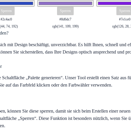
Sperren
Sperren
Sperren
#2c4ac0
#8d6dc7
#7e1ce0
(44, 74, 192)
rgb(141, 109, 199)
rgb(126, 28,
nden?
 sich mit Design beschäftigt, unverzichtbar. Es hilft Ihnen, schnell und
önnen Sie sicherstellen, dass Ihre Designs optisch ansprechend und profe
r
 Schaltfläche „Palette generieren“. Unser Tool erstellt einen Satz aus 
Sie auf das Farbfeld klicken oder den Farbwähler verwenden.
, können Sie diese sperren, damit sie sich beim Erstellen einer neuen 
chaltfläche „Sperren“. Diese Funktion ist besonders nützlich, wenn Sie
en.