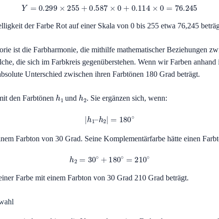
Y
=
0.299
×
255
+
0.587
×
0
+
0.114
×
0
=
76.245
igkeit der Farbe Rot auf einer Skala von 0 bis 255 etwa 76,245 beträg
orie ist die Farbharmonie, die mithilfe mathematischer Beziehungen zw
lche, die sich im Farbkreis gegenüberstehen. Wenn wir Farben anhand
bsolute Unterschied zwischen ihren Farbtönen 180 Grad beträgt.
h
1
h
2
 mit den Farbtönen
und
. Sie ergänzen sich, wenn:
|
h
1
–
h
2
|
=
180
∘
inem Farbton von 30 Grad. Seine Komplementärfarbe hätte einen Farb
h
2
=
30
∘
+
180
∘
=
210
∘
einer Farbe mit einem Farbton von 30 Grad 210 Grad beträgt.
swahl