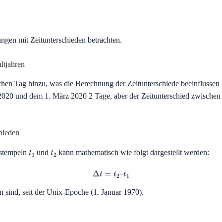
ngen mit Zeitunterschieden betrachten.
ltjahren
ichen Tag hinzu, was die Berechnung der Zeitunterschiede beeinflussen 
2020 und dem 1. März 2020 2 Tage, aber der Zeitunterschied zwische
hieden
t
1
t
2
tstempeln
und
kann mathematisch wie folgt dargestellt werden:
Δ
t
=
t
2
–
t
1
 sind, seit der Unix-Epoche (1. Januar 1970).