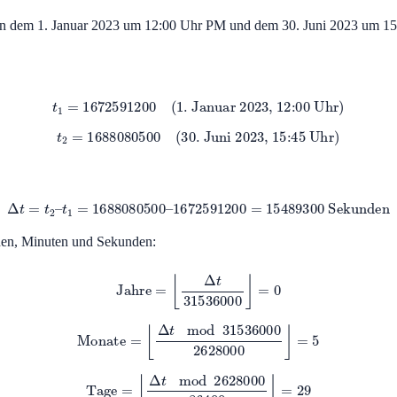
en dem 1. Januar 2023 um 12:00 Uhr PM und dem 30. Juni 2023 um 1
t
1
=
1672591200
(1. Januar 2023, 12:00 Uhr)
t
2
=
1688080500
(30. Juni 2023, 15:45 Uhr)
Δ
t
=
t
2
–
t
1
=
1688080500
–
1672591200
=
15489300
Sekunden
den, Minuten und Sekunden:
Jahre
=
⌊
Δ
t
31536000
⌋
=
0
Monate
=
⌊
Δ
t
mod
31536000
2628000
⌋
=
5
Tage
=
⌊
Δ
t
mod
2628000
86400
⌋
=
29