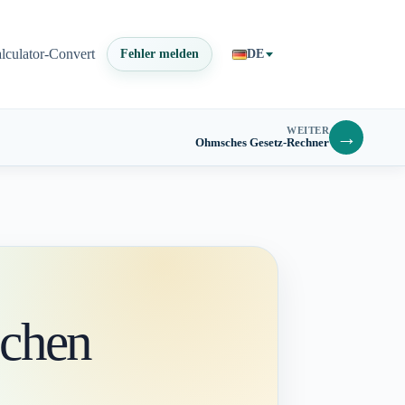
lculator-Convert
Fehler melden
DE
WEITER
→
Ohmsches Gesetz-Rechner
schen