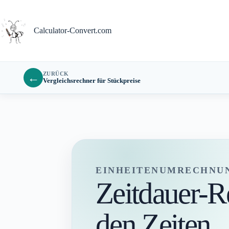
Zum
Inhalt
springen
Calculator-Convert.com
ZURÜCK
←
Vergleichsrechner für Stückpreise
EINHEITENUMRECHNU
Zeitdauer-R
den Zeiten