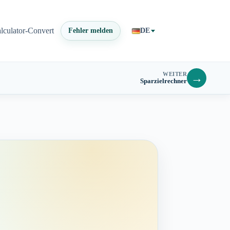
lculator-Convert
Fehler melden
DE
WEITER
→
Sparzielrechner