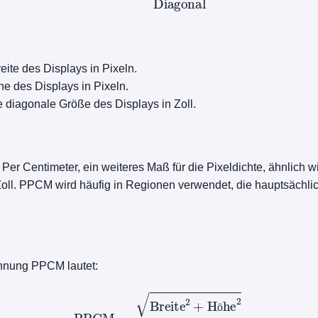
reite des Displays in Pixeln.
he des Displays in Pixeln.
ie diagonale Größe des Displays in Zoll.
 Per Centimeter, ein weiteres Maß für die Pixeldichte, ähnlich w
 Zoll. PPCM wird häufig in Regionen verwendet, die hauptsächli
hnung PPCM lautet:
PPCM
=
Breite
2
+
Höhe
2
Diagonal
cm
ö