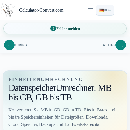
Zum
Inhalt
Calculator-Convert.com
DE
springen
Fehler melden
←
→
ZURÜCK
WEITER
EINHEITENUMRECHNUNG
DatenspeicherUmrechner: MB
bis GB, GB bis TB
Konvertieren Sie MB in GB, GB in TB, Bits in Bytes und
binäre Speichereinheiten für Dateigrößen, Downloads,
Cloud-Speicher, Backups und Laufwerkskapazität.