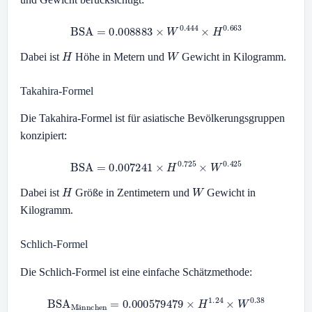
BSA
=
0.008883
×
W
0.444
×
H
0.663
H
W
Dabei ist
Höhe in Metern und
Gewicht in Kilogramm.
Takahira-Formel
Die Takahira-Formel ist für asiatische Bevölkerungsgruppen
konzipiert:
BSA
=
0.007241
×
H
0.725
×
W
0.425
H
W
Dabei ist
Größe in Zentimetern und
Gewicht in
Kilogramm.
Schlich-Formel
Die Schlich-Formel ist eine einfache Schätzmethode:
BSA
Männchen
=
0.000579479
×
H
1.24
×
W
0.38
ä