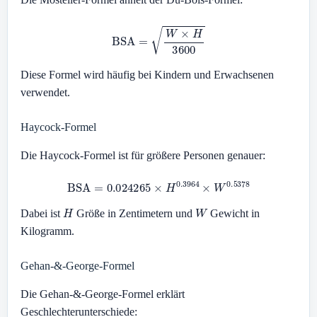
BSA
=
W
×
H
3600
Diese Formel wird häufig bei Kindern und Erwachsenen
verwendet.
Haycock-Formel
Die Haycock-Formel ist für größere Personen genauer:
BSA
=
0.024265
×
H
0.3964
×
W
0.5378
H
W
Dabei ist
Größe in Zentimetern und
Gewicht in
Kilogramm.
Gehan-&-George-Formel
Die Gehan-&-George-Formel erklärt
Geschlechterunterschiede: