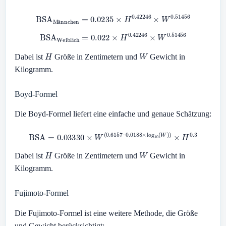
BSA
Männchen
=
0.0235
×
H
0.42246
×
W
0.51456
ä
BSA
Weiblich
=
0.022
×
H
0.42246
×
W
0.51456
H
W
Dabei ist
Größe in Zentimetern und
Gewicht in
Kilogramm.
Boyd-Formel
Die Boyd-Formel liefert eine einfache und genaue Schätzung:
BSA
=
0.03330
×
W
(
0.6157
–
0.0188
×
log
10
(
W
)
)
×
H
0.3
H
W
Dabei ist
Größe in Zentimetern und
Gewicht in
Kilogramm.
Fujimoto-Formel
Die Fujimoto-Formel ist eine weitere Methode, die Größe
und Gewicht berücksichtigt: