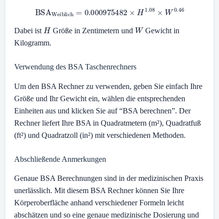
BSA
Weiblich
=
0.000975482
×
H
1.08
×
W
0.46
H
W
Dabei ist
Größe in Zentimetern und
Gewicht in
Kilogramm.
Verwendung des BSA Taschenrechners
Um den BSA Rechner zu verwenden, geben Sie einfach Ihre
Größe und Ihr Gewicht ein, wählen die entsprechenden
Einheiten aus und klicken Sie auf “BSA berechnen”. Der
Rechner liefert Ihre BSA in Quadratmetern (m²), Quadratfuß
(ft²) und Quadratzoll (in²) mit verschiedenen Methoden.
Abschließende Anmerkungen
Genaue BSA Berechnungen sind in der medizinischen Praxis
unerlässlich. Mit diesem BSA Rechner können Sie Ihre
Körperoberfläche anhand verschiedener Formeln leicht
abschätzen und so eine genaue medizinische Dosierung und