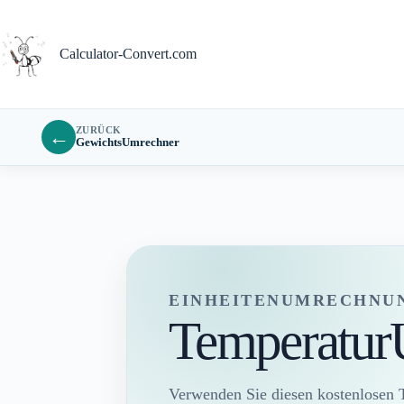
Zum
Inhalt
springen
Calculator-Convert.com
ZURÜCK
←
GewichtsUmrechner
EINHEITENUMRECHNU
Temperatur
Verwenden Sie diesen kostenlosen 