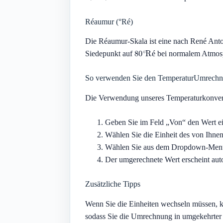
Réaumur (°Ré)
Die Réaumur-Skala ist eine nach René Anto
80
∘
Ré
Siedepunkt auf
bei normalem Atmosp
é
So verwenden Sie den TemperaturUmrechn
Die Verwendung unseres Temperaturkonverter
Geben Sie im Feld „Von“ den Wert ei
Wählen Sie die Einheit des von Ih
Wählen Sie aus dem Dropdown-Menü ne
Der umgerechnete Wert erscheint aut
Zusätzliche Tipps
Wenn Sie die Einheiten wechseln müssen, k
sodass Sie die Umrechnung in umgekehrter