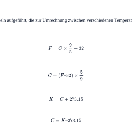
eln aufgeführt, die zur Umrechnung zwischen verschiedenen Temperat
F
=
C
×
9
5
+
32
C
=
(
F
–
32
)
×
5
9
K
=
C
+
273.15
C
=
K
–
273.15