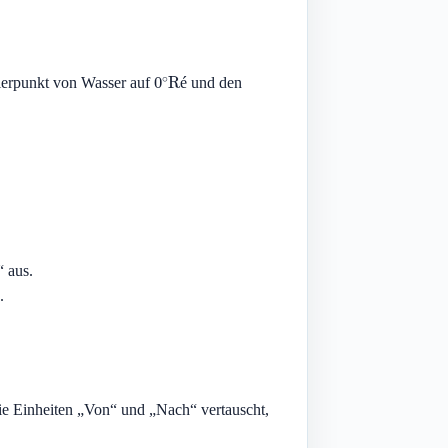
0
∘
Ré
ierpunkt von Wasser auf
und den
é
 aus.
.
ie Einheiten „Von“ und „Nach“ vertauscht,