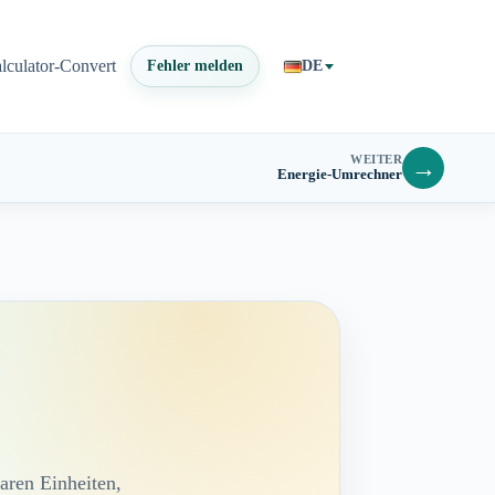
lculator-Convert
Fehler melden
DE
WEITER
→
Energie-Umrechner
aren Einheiten,