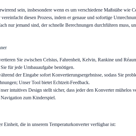
irrend sein, insbesondere wenn es um verschiedene Maßstäbe wie Cel
ereinfacht diesen Prozess, indem er genaue und sofortige Umrechnun
nfach nur jemand sind, der schnelle Berechnungen durchführen muss, uns
hner
rtieren Sie zwischen Celsius, Fahrenheit, Kelvin, Rankine und Réaum
was Sie für jede Umbauaufgabe benötigen.
ährend der Eingabe sofort Konvertierungsergebnisse, sodass Sie probl
nungen; Unser Tool bietet Echtzeit-Feedback.
ser intuitives Design stellt sicher, dass jeder den Konverter mühelo
 Navigation zum Kinderspiel.
er Einheit, die in unserem Temperaturkonverter verfügbar ist: