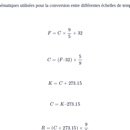
matiques utilisées pour la conversion entre différentes échelles de temp
F
=
C
×
9
5
+
32
C
=
(
F
–
32
)
×
5
9
K
=
C
+
273.15
C
=
K
–
273.15
R
=
(
C
+
273.15
)
×
9
5