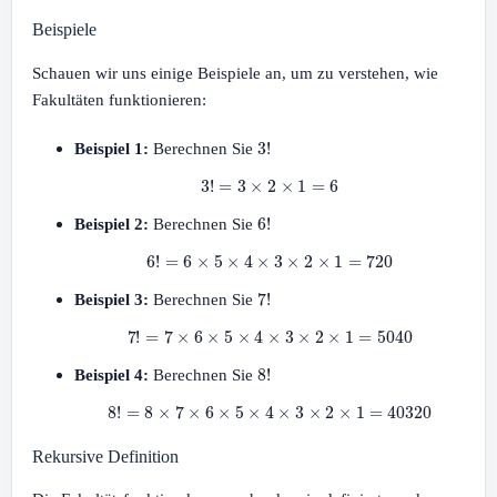
Beispiele
Schauen wir uns einige Beispiele an, um zu verstehen, wie
Fakultäten funktionieren:
3
!
Beispiel 1:
Berechnen Sie
3
!
=
3
×
2
×
1
=
6
6
!
Beispiel 2:
Berechnen Sie
6
!
=
6
×
5
×
4
×
3
×
2
×
1
=
720
7
!
Beispiel 3:
Berechnen Sie
7
!
=
7
×
6
×
5
×
4
×
3
×
2
×
1
=
5040
8
!
Beispiel 4:
Berechnen Sie
8
!
=
8
×
7
×
6
×
5
×
4
×
3
×
2
×
1
=
40320
Rekursive Definition