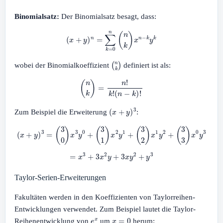
Binomialsatz:
Der Binomialsatz besagt, dass:
(
x
+
y
)
n
=
∑
k
=
0
n
(
n
k
)
x
n
−
k
y
k
(
n
k
)
wobei der Binomialkoeffizient
definiert ist als:
(
n
k
)
=
n
!
k
!
(
n
−
k
)
!
(
x
+
y
)
3
Zum Beispiel die Erweiterung
:
(
x
+
y
)
3
=
(
3
0
)
x
3
y
0
+
(
3
1
)
x
2
y
1
+
(
3
2
)
x
1
y
2
+
(
3
3
)
x
0
y
3
=
x
3
+
3
x
2
y
+
3
x
y
2
+
y
3
Taylor-Serien-Erweiterungen
Fakultäten werden in den Koeffizienten von Taylorreihen-
Entwicklungen verwendet. Zum Beispiel lautet die Taylor-
e
x
x
=
0
Reihenentwicklung von
um
herum: