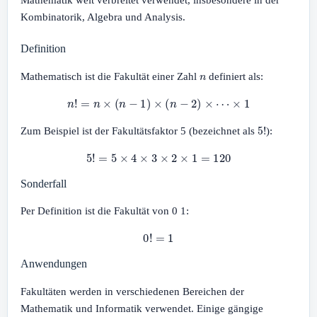
Kombinatorik, Algebra und Analysis.
Definition
n
Mathematisch ist die Fakultät einer Zahl
definiert als:
n
!
=
n
×
(
n
−
1
)
×
(
n
−
2
)
×
⋯
×
1
5
!
Zum Beispiel ist der Fakultätsfaktor 5 (bezeichnet als
):
5
!
=
5
×
4
×
3
×
2
×
1
=
120
Sonderfall
Per Definition ist die Fakultät von 0 1:
0
!
=
1
Anwendungen
Fakultäten werden in verschiedenen Bereichen der
Mathematik und Informatik verwendet. Einige gängige