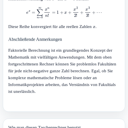
e
x
=
∑
n
=
0
∞
x
n
n
!
=
1
+
x
+
x
2
2
!
+
x
3
3
!
+
⋯
x
Diese Reihe konvergiert für alle reellen Zahlen
.
Abschließende Anmerkungen
Faktorielle Berechnung ist ein grundlegendes Konzept der
Mathematik mit vielfältigen Anwendungen. Mit dem oben
fortgeschrittenen Rechner können Sie problemlos Fakultäten
für jede nicht-negative ganze Zahl berechnen. Egal, ob Sie
komplexe mathematische Probleme lösen oder an
Informatikprojekten arbeiten, das Verständnis von Fakultials
ist unerlässlich.
Wie man diesen Taschenrechner benutzt