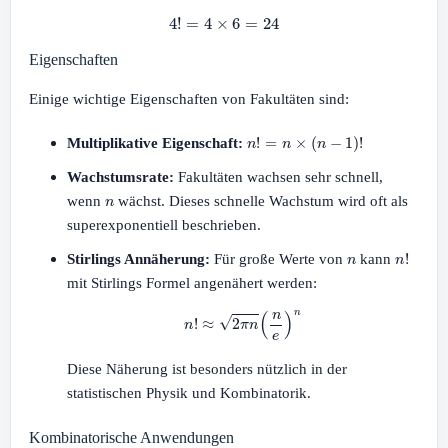
4
!
=
4
×
6
=
24
Eigenschaften
Einige wichtige Eigenschaften von Fakultäten sind:
n
!
=
n
×
(
n
−
1
)
!
Multiplikative Eigenschaft:
Wachstumsrate:
Fakultäten wachsen sehr schnell,
n
wenn
wächst. Dieses schnelle Wachstum wird oft als
superexponentiell beschrieben.
n
n
!
Stirlings Annäherung:
Für große Werte von
kann
mit Stirlings Formel angenähert werden:
n
!
≈
2
π
n
(
n
e
)
n
Diese Näherung ist besonders nützlich in der
statistischen Physik und Kombinatorik.
Kombinatorische Anwendungen