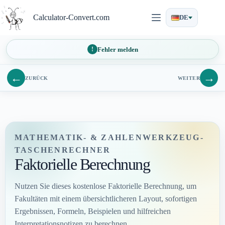
Zum
Inhalt
Calculator-Convert.com
DE
springen
Fehler melden
←
→
ZURÜCK
WEITER
MATHEMATIK- & ZAHLENWERKZEUG-
TASCHENRECHNER
Faktorielle Berechnung
Nutzen Sie dieses kostenlose Faktorielle Berechnung, um
Fakultäten mit einem übersichtlicheren Layout, sofortigen
Ergebnissen, Formeln, Beispielen und hilfreichen
Interpretationsnotizen zu berechnen.