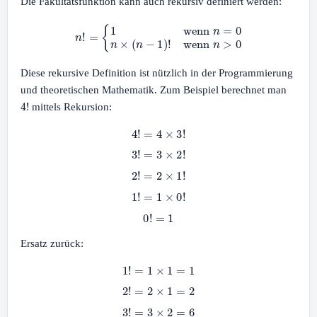
Die Fakultätsfunktion kann auch rekursiv definiert werden:
n
!
=
{
1
wenn
n
=
0
n
×
(
n
−
1
)
!
wenn
n
>
0
Diese rekursive Definition ist nützlich in der Programmierung
und theoretischen Mathematik. Zum Beispiel berechnet man
4
!
mittels Rekursion:
4
!
=
4
×
3
!
3
!
=
3
×
2
!
2
!
=
2
×
1
!
1
!
=
1
×
0
!
0
!
=
1
Ersatz zurück:
1
!
=
1
×
1
=
1
2
!
=
2
×
1
=
2
3
!
=
3
×
2
=
6