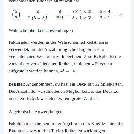
verschiedenen Büchern auszuwählen:
(
5
2
)
=
5
!
2
!
(
5
−
2
)
!
=
5
!
2
!
3
!
=
5
×
4
×
3
!
2
×
1
×
3
!
=
5
×
4
2
×
1
=
10
Wahrscheinlichkeitsanwendungen
Faktorialen werden in der Wahrscheinlichkeitstheorie
verwendet, um die Anzahl möglicher Ergebnisse in
verschiedenen Szenarien zu berechnen. Zum Beispiel ist die
Anzahl der verschiedenen Reihen, in denen 4 Personen
4
!
=
24
aufgestellt werden können,
.
Beispiel:
Angenommen, du hast ein Deck mit 52 Spielkarten.
Die Anzahl der verschiedenen Möglichkeiten, das Deck zu
52
!
mischen, ist
, was eine extrem große Zahl ist.
Algebraische Anwendungen
Fakultäten erscheinen in der Algebra in den Koeffizienten des
Binomialsatzes und in Taylor-Reihenentwicklungen.