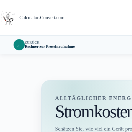
Zum
Inhalt
springen
Calculator-Convert.com
ZURÜCK
←
Rechner zur Proteinaufnahme
ALLTÄGLICHER ENERG
Stromkoste
Schätzen Sie, wie viel ein Gerät pr