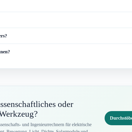
ers?
hnen?
ssenschaftliches oder
s Werkzeug?
Durchstöbe
enschafts- und Ingenieurrechnern für elektrische
nt, Bewegung, Licht, Dichte, Solarmodule und