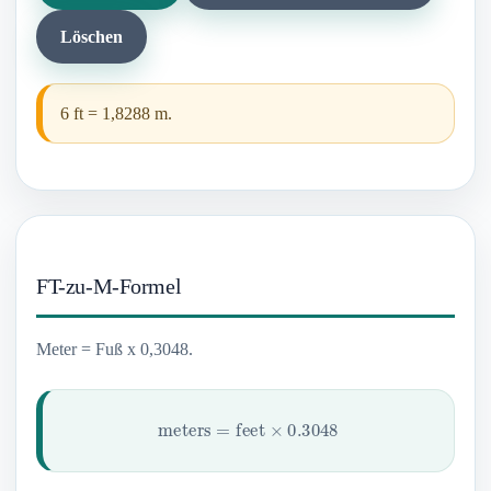
Löschen
6 ft = 1,8288 m.
FT-zu-M-Formel
Meter = Fuß x 0,3048.
meters
=
feet
×
0.3048