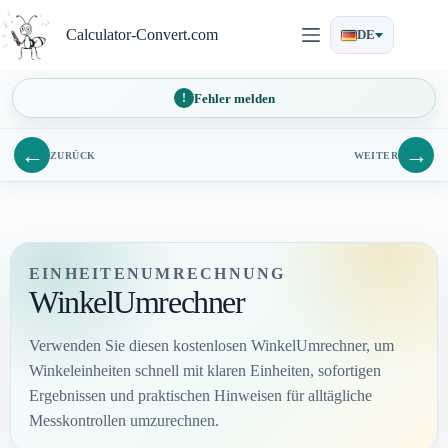
Zum
Inhalt
Calculator-Convert.com
DE
springen
Fehler melden
←
→
ZURÜCK
WEITER
EINHEITENUMRECHNUNG
WinkelUmrechner
Verwenden Sie diesen kostenlosen WinkelUmrechner, um
Winkeleinheiten schnell mit klaren Einheiten, sofortigen
Ergebnissen und praktischen Hinweisen für alltägliche
Messkontrollen umzurechnen.