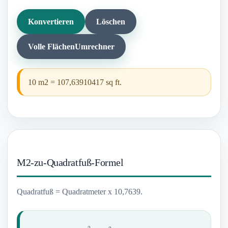
Konvertieren
Löschen
Volle FlächenUmrechner
10 m2 = 107,63910417 sq ft.
M2-zu-Quadratfuß-Formel
Quadratfuß = Quadratmeter x 10,7639.
ft
2
=
m
2
×
10.7639