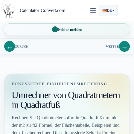
Zum
Inhalt
Calculator-Convert.com
DE
springen
Fehler melden
←
→
ZURÜCK
WEITER
FOKUSSIERTE EINHEITENUMRECHNUNG
Umrechner von Quadratmetern
in Quadratfuß
Rechnen Sie Quadratmeter sofort in Quadratfuß um mit
der m2-zu-ft2-Formel, der Flächentabelle, Beispielen und
dem Taschenrechner. Diese fokussierte Seite ist für eine