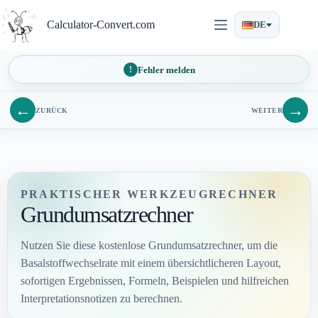
Zum
Inhalt
Calculator-Convert.com
DE
springen
Fehler melden
←
→
ZURÜCK
WEITER
PRAKTISCHER WERKZEUGRECHNER
Grundumsatzrechner
Nutzen Sie diese kostenlose Grundumsatzrechner, um die
Basalstoffwechselrate mit einem übersichtlicheren Layout,
sofortigen Ergebnissen, Formeln, Beispielen und hilfreichen
Interpretationsnotizen zu berechnen.