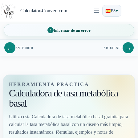
Saltar
al
Calculator-Convert.com
ES
contenido
Informar de un error
←
→
ANTERIOR
SIGUIENTE
HERRAMIENTA PRÁCTICA
Calculadora de tasa metabólica
basal
Utiliza esta Calculadora de tasa metabólica basal gratuita para
calcular la tasa metabólica basal con un diseño más limpio,
resultados instantáneos, fórmulas, ejemplos y notas de