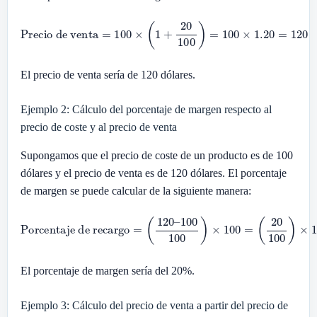
Precio de venta
=
100
×
(
1
+
20
100
)
=
100
×
1.20
=
120
El precio de venta sería de 120 dólares.
Ejemplo 2: Cálculo del porcentaje de margen respecto al
precio de coste y al precio de venta
Supongamos que el precio de coste de un producto es de 100
dólares y el precio de venta es de 120 dólares. El porcentaje
de margen se puede calcular de la siguiente manera:
Porcentaje de recargo
(
20
100
)
×
=
100
(
120
=
20
–
100
%
100
)
×
100
=
El porcentaje de margen sería del 20%.
Ejemplo 3: Cálculo del precio de venta a partir del precio de