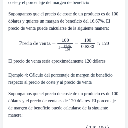
coste y el porcentaje del margen de beneficio
Supongamos que el precio de coste de un producto es de 100
dólares y quieres un margen de beneficio del 16,67%. El
precio de venta puede calcularse de la siguiente manera:
Precio de venta
=
100
1
–
16.67
100
=
100
0.8333
≈
120
El precio de venta sería aproximadamente 120 dólares.
Ejemplo 4: Cálculo del porcentaje de margen de beneficio
respecto al precio de coste y al precio de venta
Supongamos que el precio de coste de un producto es de 100
dólares y el precio de venta es de 120 dólares. El porcentaje
de margen de beneficio puede calcularse de la siguiente
manera:
Porcentaje de margen de beneficio
100
120
)
×
100
=
(
20
120
)
×
100
≈
16.67
=
(
120
%
–