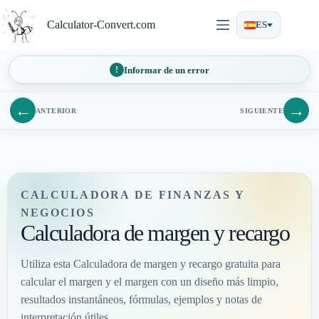
Saltar
al
Calculator-Convert.com
ES
contenido
Informar de un error
←
→
ANTERIOR
SIGUIENTE
CALCULADORA DE FINANZAS Y
NEGOCIOS
Calculadora de margen y recargo
Utiliza esta Calculadora de margen y recargo gratuita para
calcular el margen y el margen con un diseño más limpio,
resultados instantáneos, fórmulas, ejemplos y notas de
interpretación útiles.