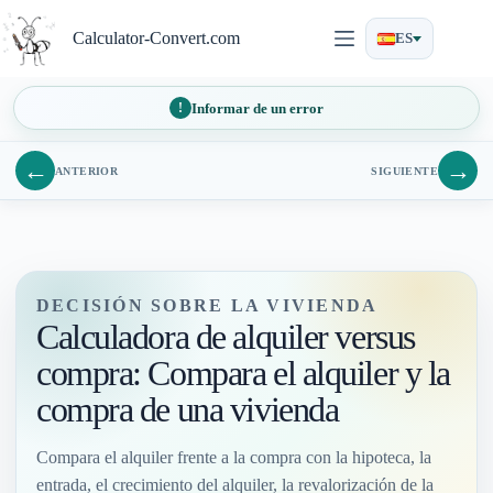
Saltar
al
Calculator-Convert.com
ES
contenido
Informar de un error
←
→
ANTERIOR
SIGUIENTE
DECISIÓN SOBRE LA VIVIENDA
Calculadora de alquiler versus
compra: Compara el alquiler y la
compra de una vivienda
Compara el alquiler frente a la compra con la hipoteca, la
entrada, el crecimiento del alquiler, la revalorización de la