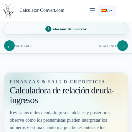
Saltar
al
Calculator-Convert.com
ES
contenido
Informar de un error
←
→
ANTERIOR
SIGUIENTE
FINANZAS & SALUD CREDITICIA
Calculadora de relación deuda-
ingresos
Revisa tus ratios deuda-ingresos iniciales y posteriores,
observa cómo los prestamistas pueden interpretar los
números y estima cuánto margen tienes antes de los