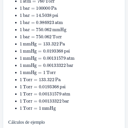
1
bar
=
100000
Pa
1
bar
=
14.5038
psi
1
bar
=
0.986923
atm
1
bar
=
750.062
mmHg
1
bar
=
750.062
Torr
1
mmHg
=
133.322
Pa
1
mmHg
=
0.0193368
psi
1
mmHg
=
0.00131579
atm
1
mmHg
=
0.00133322
bar
1
mmHg
=
1
Torr
1
Torr
=
133.322
Pa
1
Torr
=
0.0193368
psi
1
Torr
=
0.00131579
atm
1
Torr
=
0.00133322
bar
1
Torr
=
1
mmHg
Cálculos de ejemplo