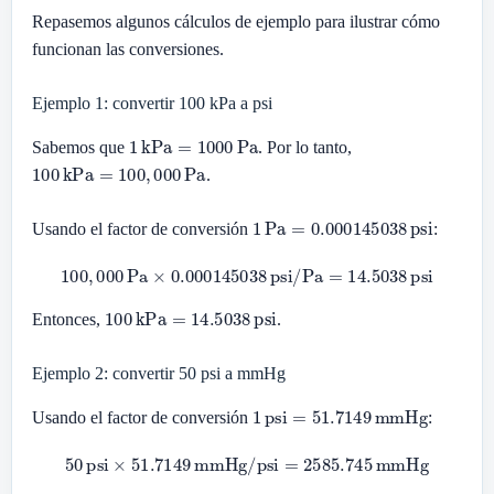
Repasemos algunos cálculos de ejemplo para ilustrar cómo
funcionan las conversiones.
Ejemplo 1: convertir 100 kPa a psi
1
kPa
=
1000
Pa
Sabemos que
. Por lo tanto,
100
kPa
=
100
,
000
Pa
.
1
Pa
=
0.000145038
psi
Usando el factor de conversión
:
100
,
000
Pa
×
0.000145038
psi/Pa
=
14.5038
psi
100
kPa
=
14.5038
psi
Entonces,
.
Ejemplo 2: convertir 50 psi a mmHg
1
psi
=
51.7149
mmHg
Usando el factor de conversión
:
50
psi
×
51.7149
mmHg/psi
=
2585.745
mmHg