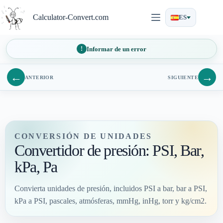
Saltar
al
Calculator-Convert.com
ES
contenido
Informar de un error
←
→
ANTERIOR
SIGUIENTE
CONVERSIÓN DE UNIDADES
Convertidor de presión: PSI, Bar,
kPa, Pa
Convierta unidades de presión, incluidos PSI a bar, bar a PSI,
kPa a PSI, pascales, atmósferas, mmHg, inHg, torr y kg/cm2.