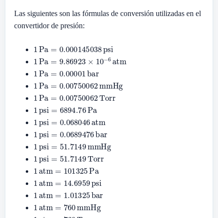
Las siguientes son las fórmulas de conversión utilizadas en el
convertidor de presión:
1
Pa
=
0.000145038
psi
1
Pa
=
9.86923
×
10
−
6
atm
1
Pa
=
0.00001
bar
1
Pa
=
0.00750062
mmHg
1
Pa
=
0.00750062
Torr
1
psi
=
6894.76
Pa
1
psi
=
0.068046
atm
1
psi
=
0.0689476
bar
1
psi
=
51.7149
mmHg
1
psi
=
51.7149
Torr
1
atm
=
101325
Pa
1
atm
=
14.6959
psi
1
atm
=
1.01325
bar
1
atm
=
760
mmHg
1
atm
=
760
Torr