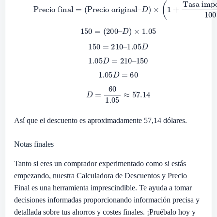
Precio final
=
(
Tasa impositiva
Precio original
100
)
–
D
)
×
(
1
+
150
=
(
200
–
D
)
×
1.05
150
=
210
–
1.05
D
1.05
D
=
210
–
150
1.05
D
=
60
D
=
60
1.05
≈
57.14
Así que el descuento es aproximadamente 57,14 dólares.
Notas finales
Tanto si eres un comprador experimentado como si estás
empezando, nuestra Calculadora de Descuentos y Precio
Final es una herramienta imprescindible. Te ayuda a tomar
decisiones informadas proporcionando información precisa y
detallada sobre tus ahorros y costes finales. ¡Pruébalo hoy y