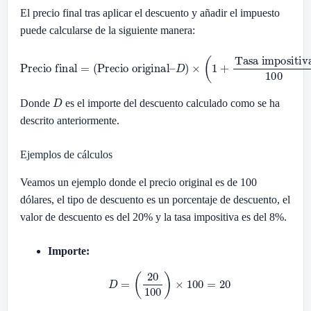
El precio final tras aplicar el descuento y añadir el impuesto
puede calcularse de la siguiente manera:
Precio final
=
(
Tasa impositiva
Precio original
100
)
–
D
)
×
(
1
+
D
Donde
es el importe del descuento calculado como se ha
descrito anteriormente.
Ejemplos de cálculos
Veamos un ejemplo donde el precio original es de 100
dólares, el tipo de descuento es un porcentaje de descuento, el
valor de descuento es del 20% y la tasa impositiva es del 8%.
Importe:
D
=
(
20
100
)
×
100
=
20