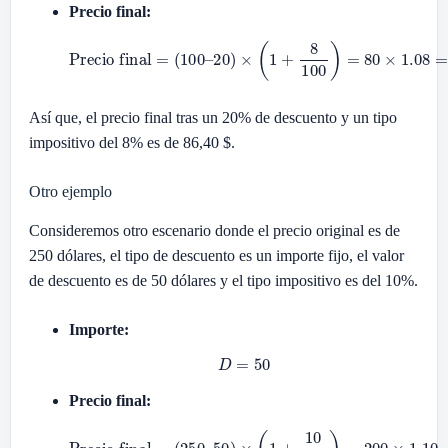
Precio final:
20
)
×
(
1
Precio final
+
8
100
)
=
80
=
×
(
1.08
100
–
=
86.40
Así que, el precio final tras un 20% de descuento y un tipo
impositivo del 8% es de 86,40 $.
Otro ejemplo
Consideremos otro escenario donde el precio original es de
250 dólares, el tipo de descuento es un importe fijo, el valor
de descuento es de 50 dólares y el tipo impositivo es del 10%.
Importe:
D
=
50
Precio final:
50
)
×
(
1
Precio final
+
10
100
)
=
200
=
(
250
×
1.10
–
=
220