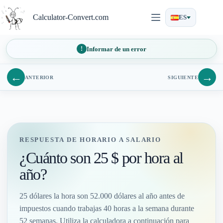
Saltar
al
Calculator-Convert.com
ES
contenido
Informar de un error
←
→
ANTERIOR
SIGUIENTE
RESPUESTA DE HORARIO A SALARIO
¿Cuánto son 25 $ por hora al
año?
25 dólares la hora son 52.000 dólares al año antes de
impuestos cuando trabajas 40 horas a la semana durante
52 semanas. Utiliza la calculadora a continuación para