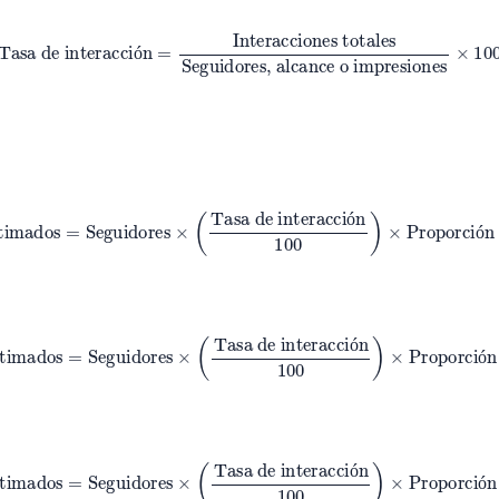
interacción
=
Interacciones totales
Seguidores, alcance o impresi
ó
estimados
=
Seguidores
×
(
Tasa de interacción
100
)
×
Proporción d
ó
ó
estimados
=
Seguidores
×
(
Tasa de interacción
100
)
×
Proporción d
ó
ó
estimados
=
Seguidores
×
(
Tasa de interacción
100
)
×
Proporción d
ó
ó