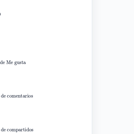
ones
×
100
e Me gusta
e comentarios
e compartidos