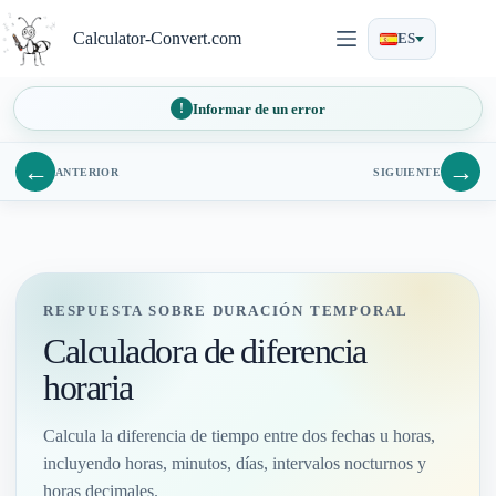
Saltar
al
Calculator-Convert.com
ES
contenido
Informar de un error
←
→
ANTERIOR
SIGUIENTE
RESPUESTA SOBRE DURACIÓN TEMPORAL
Calculadora de diferencia
horaria
Calcula la diferencia de tiempo entre dos fechas u horas,
incluyendo horas, minutos, días, intervalos nocturnos y
horas decimales.