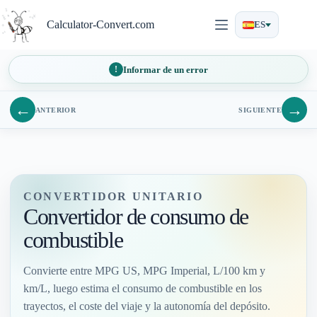
Saltar
al
Calculator-Convert.com
ES
contenido
Informar de un error
←
→
ANTERIOR
SIGUIENTE
CONVERTIDOR UNITARIO
Convertidor de consumo de
combustible
Convierte entre MPG US, MPG Imperial, L/100 km y
km/L, luego estima el consumo de combustible en los
trayectos, el coste del viaje y la autonomía del depósito.