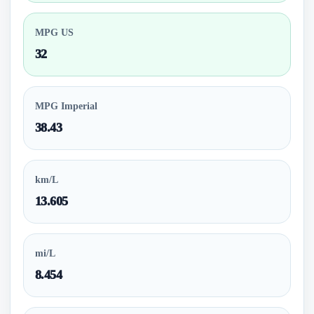
MPG US
32
MPG Imperial
38.43
km/L
13.605
mi/L
8.454