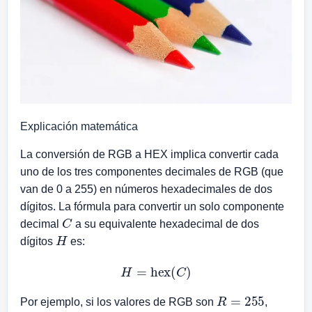
Explicación matemática
La conversión de RGB a HEX implica convertir cada
uno de los tres componentes decimales de RGB (que
van de 0 a 255) en números hexadecimales de dos
dígitos. La fórmula para convertir un solo componente
C
decimal
a su equivalente hexadecimal de dos
H
dígitos
es:
H
=
hex
(
C
)
R
=
255
Por ejemplo, si los valores de RGB son
,
G
=
99
B
=
71