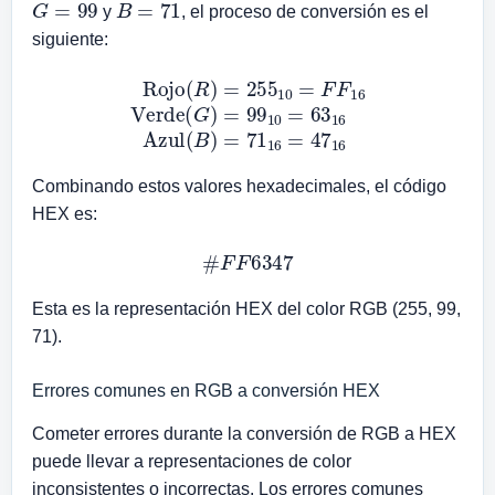
y
, el proceso de conversión es el
siguiente:
Rojo
(
R
)
=
255
10
Azul
=
(
F
B
F
)
=
16
71
Verde
16
=
47
(
G
16
)
=
99
10
=
63
16
Combinando estos valores hexadecimales, el código
HEX es:
#
F
F
6347
Esta es la representación HEX del color RGB (255, 99,
71).
Errores comunes en RGB a conversión HEX
Cometer errores durante la conversión de RGB a HEX
puede llevar a representaciones de color
inconsistentes o incorrectas. Los errores comunes