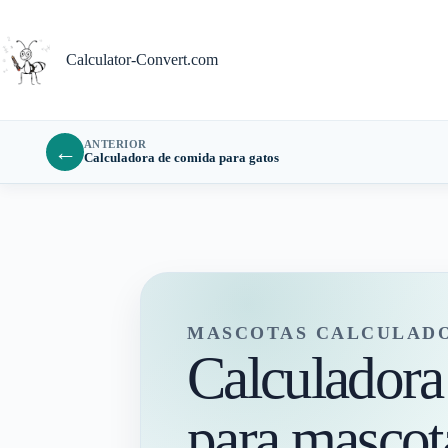
Saltar
al
contenido
Calculator-Convert.com
ANTERIOR
←
Calculadora de comida para gatos
MASCOTAS CALCULADO
Calculadora
para mascot