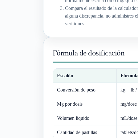
normalmente escrita como mg/kg o con
Compara el resultado de la calculador
alguna discrepancia, no administres 
verifiques.
Fórmula de dosificación
Escalón
Fórmul
Conversión de peso
kg = lb /
Mg por dosis
mg/dose 
Volumen líquido
mL/dose
Cantidad de pastillas
tablets/d