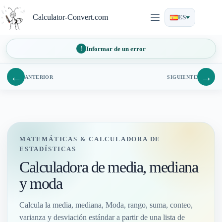
Saltar
al
Calculator-Convert.com
ES
contenido
Informar de un error
←
→
ANTERIOR
SIGUIENTE
MATEMÁTICAS & CALCULADORA DE
ESTADÍSTICAS
Calculadora de media, mediana
y moda
Calcula la media, mediana, Moda, rango, suma, conteo,
varianza y desviación estándar a partir de una lista de