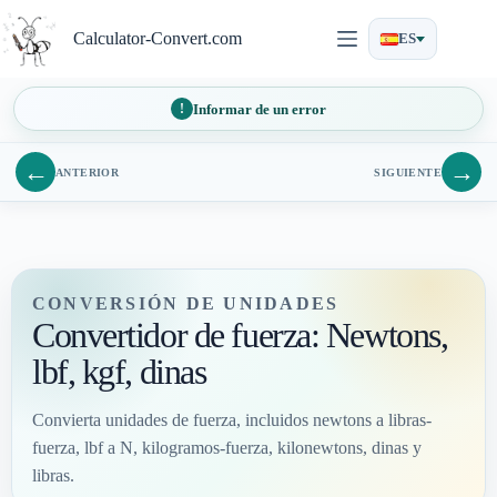
Saltar
al
Calculator-Convert.com
ES
contenido
Informar de un error
←
→
ANTERIOR
SIGUIENTE
CONVERSIÓN DE UNIDADES
Convertidor de fuerza: Newtons,
lbf, kgf, dinas
Convierta unidades de fuerza, incluidos newtons a libras-
fuerza, lbf a N, kilogramos-fuerza, kilonewtons, dinas y
libras.