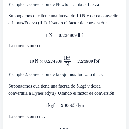
Ejemplo 1: conversión de Newtons a libras-fuerza
10
N
Supongamos que tiene una fuerza de
y desea convertirla
lbf
a Libras-Fuerza (
). Usando el factor de conversión:
1
N
=
0.224809
lbf
La conversión sería:
10
N
×
0.224809
lbf
N
=
2.24809
lbf
Ejemplo 2: conversión de kilogramos-fuerza a dinas
5
kgf
Supongamos que tiene una fuerza de
y desea
dyn
convertirla a Dynes (
). Usando el factor de conversión:
1
kgf
=
980665
dyn
La conversión sería:
5
kgf
×
980665
dyn
kgf
=
4903325
dyn